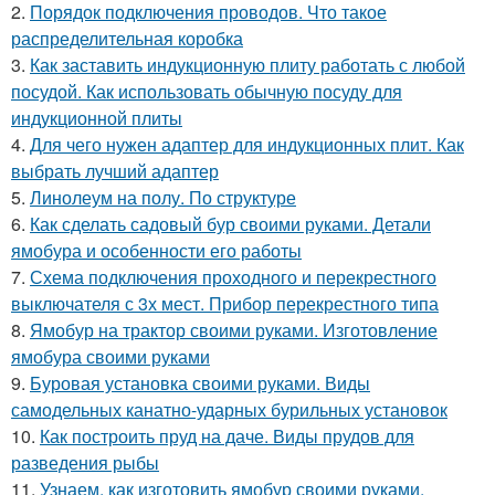
2.
Порядок подключения проводов. Что такое
распределительная коробка
3.
Как заставить индукционную плиту работать с любой
посудой. Как использовать обычную посуду для
индукционной плиты
4.
Для чего нужен адаптер для индукционных плит. Как
выбрать лучший адаптер
5.
Линолеум на полу. По структуре
6.
Как сделать садовый бур своими руками. Детали
ямобура и особенности его работы
7.
Схема подключения проходного и перекрестного
выключателя с 3х мест. Прибор перекрестного типа
8.
Ямобур на трактор своими руками. Изготовление
ямобура своими руками
9.
Буровая установка своими руками. Виды
самодельных канатно-ударных бурильных установок
10.
Как построить пруд на даче. Виды прудов для
разведения рыбы
11.
Узнаем, как изготовить ямобур своими руками.