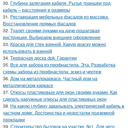
30.
Глубина залегания кабеля. Рытье траншеи под
кабель – расстояния и размеры
31.
Реставрация мебельных фасадов из массива.
Восстановление прямых фасадов
32.
Туалет своими руками на даче пошаговая
инструкция. Выбираем внешнее оформление
33.
Краска для стен ванной. Какую краску можно
использовать в ванной
34.
Террасная доска dpk. Гарантии
35.
Все для забора из профнастила. Эта. Разработка
схемы забора из профнастила: эскиз и чертеж
36.
Дом на металлокаркасе. Частный дом на
металлическом каркасе
37.
Откосы пластиковые для окон своими руками. Как
сделать наружные откосы для пластиковых окон
38.
На какую глубину закапывать электрический кабель в
частном доме. Достоинства и недостатки подземной
прокладки
39.
Строительство бытовок на участке. №1. Для чего