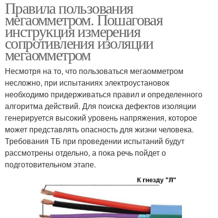
Правила пользования
Стрелочный
Работы с мегаомметром
мегаомметром. Пошаговая
мегаомметр
инструкция измерения
сопротивления изоляции
мегаомметром
Несмотря на то, что пользоваться мегаомметром
несложно, при испытаниях электроустановок
необходимо придерживаться правил и определенного
алгоритма действий. Для поиска дефектов изоляции
генерируется высокий уровень напряжения, которое
может представлять опасность для жизни человека.
Требования ТБ при проведении испытаний будут
рассмотрены отдельно, а пока речь пойдет о
подготовительном этапе.