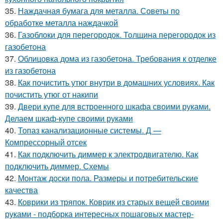
35.
Наждачная бумага для металла. Советы по
обработке металла наждачкой
36.
Газоблоки для перегородок. Толщина перегородок из
газобетона
37.
Облицовка дома из газобетона. Требования к отделке
из газобетона
38.
Как почистить утюг внутри в домашних условиях. Как
почистить утюг от накипи
39.
Двери купе для встроенного шкафа своими руками.
Делаем шкаф-купе своими руками
40.
Топаз канализационные системы. Д —
Компрессорный отсек
41.
Как подключить диммер к электродвигателю. Как
подключить диммер. Схемы
42.
Монтаж доски пола. Размеры и потребительские
качества
43.
Коврики из тряпок. Коврик из старых вещей своими
руками - подборка интересных пошаговых мастер-