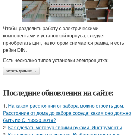
Чтобы разделить работу с электрическими
компонентами и установкой корпуса, следует
приобретать щит, на котором снимается рамка, и есть
рейки DIN.
Есть несколько типов установки электрощитка:
читать дальше →
Последние обновления на сайте:
1.
На каком расстоянии от забора можно строить дом.
Расстояние от дома до забора соседа: каким оно должно
быть по С. 13330.2019?
2.
Как сделать мотобур своими руками. Инструменты
3.
Как сделать пруд на участке. Выбираем место для