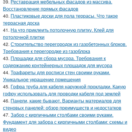
39.
Реставрация мебельных фасадов из массива.
Восстановление прямых фасадов
40.
Пластиковые доски для пола террасы. Что такое
террасная доска
41.
На что приклеить потолочную плитку. Клей для
потолочной плитки
42.
Строительство перегородок из газобетонных блоков.
Требования к перегородке из газоблока
43.
Площадки для сбора мусора. Требования к
содержанию контейнерных площадок для мусора
44.
Трафареты для росписи стен своими руками.
Уникальное украшение помещения
45.
Гофра труба для кабеля наружной прокладки. Какую
гофру использовать для проводки кабеля под землей
46.
Панели, какие бывают. Варианты материалов для
стеновых панелей: обзор преимуществ и недостатков
47.
Забор с кирпичными столбами своими руками.
Фундамент для забора с кирпичными столбами: схемы и
видео