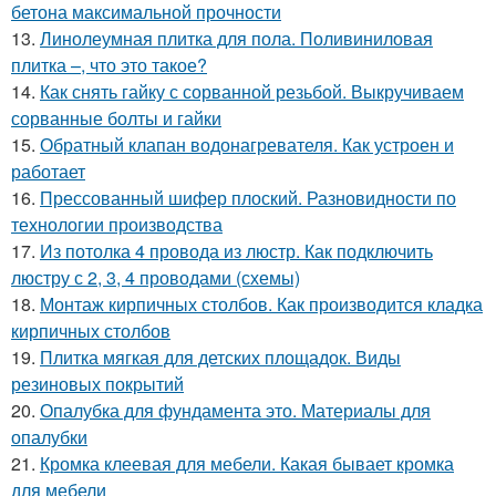
бетона максимальной прочности
13.
Линолеумная плитка для пола. Поливиниловая
плитка –, что это такое?
14.
Как снять гайку с сорванной резьбой. Выкручиваем
сорванные болты и гайки
15.
Обратный клапан водонагревателя. Как устроен и
работает
16.
Прессованный шифер плоский. Разновидности по
технологии производства
17.
Из потолка 4 провода из люстр. Как подключить
люстру с 2, 3, 4 проводами (схемы)
18.
Монтаж кирпичных столбов. Как производится кладка
кирпичных столбов
19.
Плитка мягкая для детских площадок. Виды
резиновых покрытий
20.
Опалубка для фундамента это. Материалы для
опалубки
21.
Кромка клеевая для мебели. Какая бывает кромка
для мебели