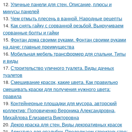
12.
Уличные панели для стен. Описание, плюсы и
минусы панелей
13.
Чем отмыть плесень в ванной. Народные рецепты
14.
Как снять гайку с сорванной резьбой. Выкручиваем
сорванные болты и гайки
15.
Фонтан дома своими руками. Фонтан своими руками
на даче: главные преимущества
16.
Мобильная мебель трансформер для спальни. Типы
и виды
17.
Строительство уличного туалета. Виды дачных
туалетов
18.
Смешивание красок, какие цвета. Как правильно
смешивать краски для получения нужного цвета:
правила
19.
Контейнерные площадки для мусора. авторский
коллектив: Поповиченко Вероника Александровна,
Михайлова Елизавета Викторовна
20.
Декор краска для стен. Виды декоративных красок
21.
Арматура для опалубки. Продолжаем строительство: