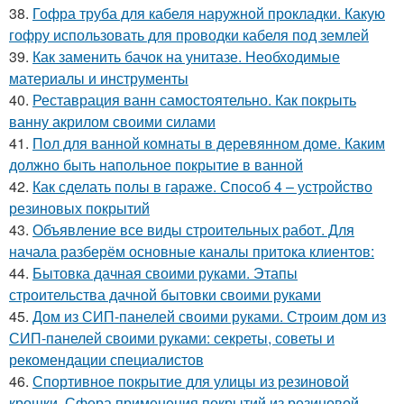
38.
Гофра труба для кабеля наружной прокладки. Какую
гофру использовать для проводки кабеля под землей
39.
Как заменить бачок на унитазе. Необходимые
материалы и инструменты
40.
Реставрация ванн самостоятельно. Как покрыть
ванну акрилом своими силами
41.
Пол для ванной комнаты в деревянном доме. Каким
должно быть напольное покрытие в ванной
42.
Как сделать полы в гараже. Способ 4 – устройство
резиновых покрытий
43.
Объявление все виды строительных работ. Для
начала разберём основные каналы притока клиентов:
44.
Бытовка дачная своими руками. Этапы
строительства дачной бытовки своими руками
45.
Дом из СИП-панелей своими руками. Строим дом из
СИП-панелей своими руками: секреты, советы и
рекомендации специалистов
46.
Спортивное покрытие для улицы из резиновой
крошки. Сфера применения покрытий из резиновой