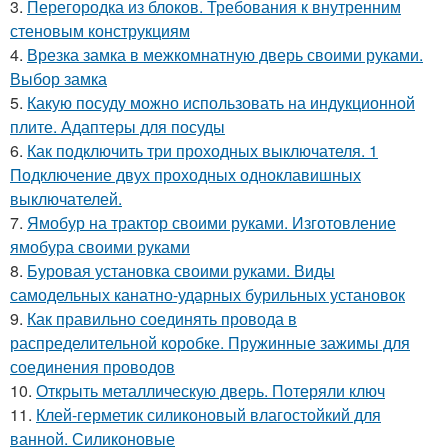
3.
Перегородка из блоков. Требования к внутренним
стеновым конструкциям
4.
Врезка замка в межкомнатную дверь своими руками.
Выбор замка
5.
Какую посуду можно использовать на индукционной
плите. Адаптеры для посуды
6.
Как подключить три проходных выключателя. 1
Подключение двух проходных одноклавишных
выключателей.
7.
Ямобур на трактор своими руками. Изготовление
ямобура своими руками
8.
Буровая установка своими руками. Виды
самодельных канатно-ударных бурильных установок
9.
Как правильно соединять провода в
распределительной коробке. Пружинные зажимы для
соединения проводов
10.
Открыть металлическую дверь. Потеряли ключ
11.
Клей-герметик силиконовый влагостойкий для
ванной. Силиконовые