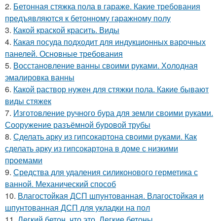
2.
Бетонная стяжка пола в гараже. Какие требования
предъявляются к бетонному гаражному полу
3.
Какой краской красить. Виды
4.
Какая посуда подходит для индукционных варочных
панелей. Основные требования
5.
Восстановление ванны своими руками. Холодная
эмалировка ванны
6.
Какой раствор нужен для стяжки пола. Какие бывают
виды стяжек
7.
Изготовление ручного бура для земли своими руками.
Сооружение разъёмной буровой трубы
8.
Сделать арку из гипсокартона своими руками. Как
сделать арку из гипсокартона в доме с низкими
проемами
9.
Средства для удаления силиконового герметика с
ванной. Механический способ
10.
Влагостойкая ДСП шпунтованная. Влагостойкая и
шпунтованная ДСП для укладки на пол
11.
Легкий бетон, что это. Легкие бетоны