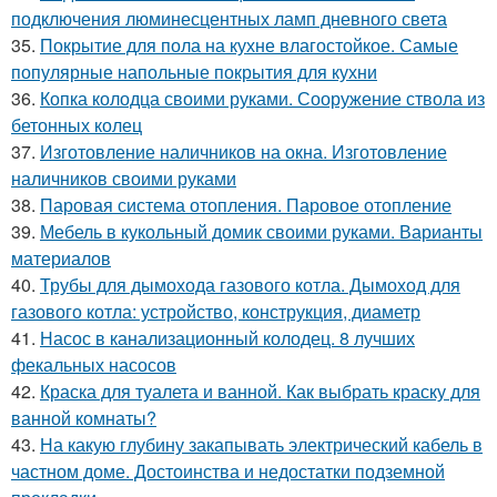
подключения люминесцентных ламп дневного света
35.
Покрытие для пола на кухне влагостойкое. Самые
популярные напольные покрытия для кухни
36.
Копка колодца своими руками. Сооружение ствола из
бетонных колец
37.
Изготовление наличников на окна. Изготовление
наличников своими руками
38.
Паровая система отопления. Паровое отопление
39.
Мебель в кукольный домик своими руками. Варианты
материалов
40.
Трубы для дымохода газового котла. Дымоход для
газового котла: устройство, конструкция, диаметр
41.
Насос в канализационный колодец. 8 лучших
фекальных насосов
42.
Краска для туалета и ванной. Как выбрать краску для
ванной комнаты?
43.
На какую глубину закапывать электрический кабель в
частном доме. Достоинства и недостатки подземной