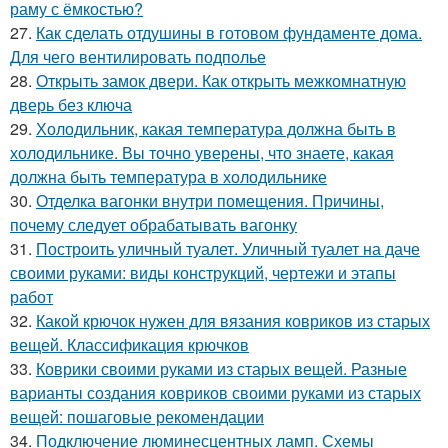
раму с ёмкостью?
27.
Как сделать отдушины в готовом фундаменте дома.
Для чего вентилировать подполье
28.
Открыть замок двери. Как открыть межкомнатную
дверь без ключа
29.
Холодильник, какая температура должна быть в
холодильнике. Вы точно уверены, что знаете, какая
должна быть температура в холодильнике
30.
Отделка вагонки внутри помещения. Причины,
почему следует обрабатывать вагонку
31.
Построить уличный туалет. Уличный туалет на даче
своими руками: виды конструкций, чертежи и этапы
работ
32.
Какой крючок нужен для вязания ковриков из старых
вещей. Классификация крючков
33.
Коврики своими руками из старых вещей. Разные
варианты создания ковриков своими руками из старых
вещей: пошаговые рекомендации
34.
Подключение люминесцентных ламп. Схемы