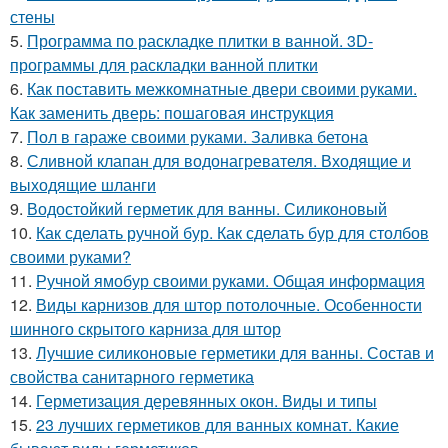
стены
5.
Программа по раскладке плитки в ванной. 3D-
программы для раскладки ванной плитки
6.
Как поставить межкомнатные двери своими руками.
Как заменить дверь: пошаговая инструкция
7.
Пол в гараже своими руками. Заливка бетона
8.
Сливной клапан для водонагревателя. Входящие и
выходящие шланги
9.
Водостойкий герметик для ванны. Силиконовый
10.
Как сделать ручной бур. Как сделать бур для столбов
своими руками?
11.
Ручной ямобур своими руками. Общая информация
12.
Виды карнизов для штор потолочные. Особенности
шинного скрытого карниза для штор
13.
Лучшие силиконовые герметики для ванны. Состав и
свойства санитарного герметика
14.
Герметизация деревянных окон. Виды и типы
15.
23 лучших герметиков для ванных комнат. Какие