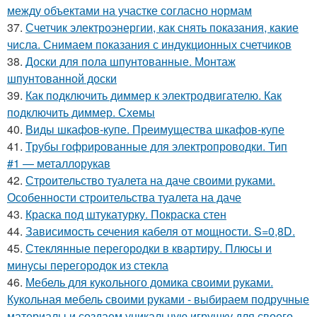
между объектами на участке согласно нормам
37.
Счетчик электроэнергии, как снять показания, какие
числа. Снимаем показания с индукционных счетчиков
38.
Доски для пола шпунтованные. Монтаж
шпунтованной доски
39.
Как подключить диммер к электродвигателю. Как
подключить диммер. Схемы
40.
Виды шкафов-купе. Преимущества шкафов-купе
41.
Трубы гофрированные для электропроводки. Тип
#1 — металлорукав
42.
Строительство туалета на даче своими руками.
Особенности строительства туалета на даче
43.
Краска под штукатурку. Покраска стен
44.
Зависимость сечения кабеля от мощности. S=0,8D.
45.
Стеклянные перегородки в квартиру. Плюсы и
минусы перегородок из стекла
46.
Мебель для кукольного домика своими руками.
Кукольная мебель своими руками - выбираем подручные
материалы и создаем уникальную игрушку для своего