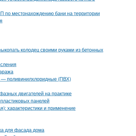
иП по местонахождению бани на территории
я
 выкопать колодец своими руками из бетонных
исления
гаража
2 — поливинилхлоридные (ПВХ)
фазных двигателей на практике
 пластиковых панелей
я): характеристики и применение
ка для фасада дома