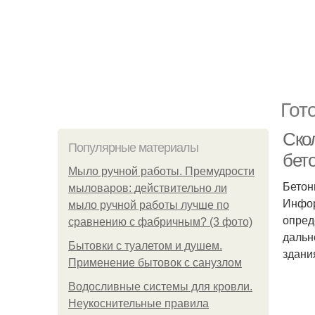
Гот
Скол
Популярные материалы
бет
Мыло ручной работы. Премудрости
Бетон
мыловаров: действительно ли
Инфор
мыло ручной работы лучше по
опред
сравнению с фабричным? (3 фото)
дальн
Бытовки с туалетом и душем.
здани
Применение бытовок с санузлом
Водосливные системы для кровли.
Неукоснительные правила