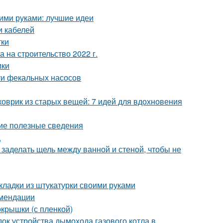
оими руками: лучшие идеи
и кабелей
тки
а на строительство 2022 г.
ики
ти фекальных насосов
коврик из старых вещей: 7 идей для вдохновения
щие полезные сведения
ц
 заделать щель между ванной и стеной, чтобы не
кладки из штукатурки своими руками
омендации
окрышки (с пленкой)
ок устройства дымохода газового котла в