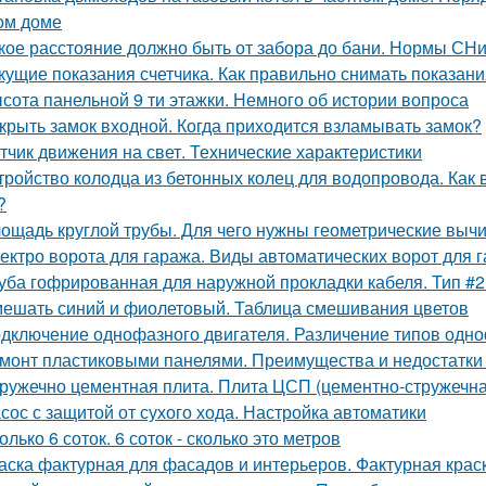
ом доме
кое расстояние должно быть от забора до бани. Нормы СН
кущие показания счетчика. Как правильно снимать показани
сота панельной 9 ти этажки. Немного об истории вопроса
крыть замок входной. Когда приходится взламывать замок?
тчик движения на свет. Технические характеристики
тройство колодца из бетонных колец для водопровода. Как
?
ощадь круглой трубы. Для чего нужны геометрические выч
ектро ворота для гаража. Виды автоматических ворот для 
уба гофрированная для наружной прокладки кабеля. Тип #
ешать синий и фиолетовый. Таблица смешивания цветов
дключение однофазного двигателя. Различение типов одно
монт пластиковыми панелями. Преимущества и недостатки
ружечно цементная плита. Плита ЦСП (цементно-стружечна
сос с защитой от сухого хода. Настройка автоматики
олько 6 соток. 6 соток - сколько это метров
аска фактурная для фасадов и интерьеров. Фактурная крас