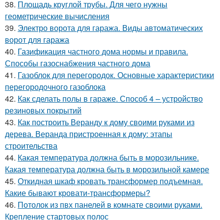
38.
Площадь круглой трубы. Для чего нужны
геометрические вычисления
39.
Электро ворота для гаража. Виды автоматических
ворот для гаража
40.
Газификация частного дома нормы и правила.
Способы газоснабжения частного дома
41.
Газоблок для перегородок. Основные характеристики
перегородочного газоблока
42.
Как сделать полы в гараже. Способ 4 – устройство
резиновых покрытий
43.
Как построить Веранду к дому своими руками из
дерева. Веранда пристроенная к дому: этапы
строительства
44.
Какая температура должна быть в морозильнике.
Какая температура должна быть в морозильной камере
45.
Откидная шкаф кровать трансформер подъемная.
Какие бывают кровати-трансформеры?
46.
Потолок из пвх панелей в комнате своими руками.
Крепление стартовых полос