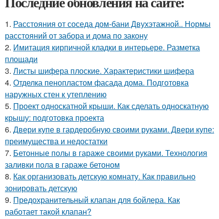
Последние обновления на сайте:
1.
Расстояния от соседа дом-бани Двухэтажной.. Нормы
расстояний от забора и дома по закону
2.
Имитация кирпичной кладки в интерьере. Разметка
площади
3.
Листы шифера плоские. Характеристики шифера
4.
Отделка пенопластом фасада дома. Подготовка
наружных стен к утеплению
5.
Проект односкатной крыши. Как сделать односкатную
крышу: подготовка проекта
6.
Двери купе в гардеробную своими руками. Двери купе:
преимущества и недостатки
7.
Бетонные полы в гараже своими руками. Технология
заливки пола в гараже бетоном
8.
Как организовать детскую комнату. Как правильно
зонировать детскую
9.
Предохранительный клапан для бойлера. Как
работает такой клапан?