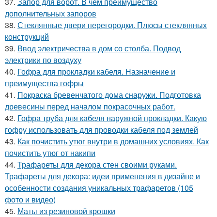
37.
Запор для ворот. В чем преимущество
дополнительных запоров
38.
Стеклянные двери перегородки. Плюсы стеклянных
конструкций
39.
Ввод электричества в дом со столба. Подвод
электрики по воздуху
40.
Гофра для прокладки кабеля. Назначение и
преимущества гофры
41.
Покраска бревенчатого дома снаружи. Подготовка
древесины перед началом покрасочных работ.
42.
Гофра труба для кабеля наружной прокладки. Какую
гофру использовать для проводки кабеля под землей
43.
Как почистить утюг внутри в домашних условиях. Как
почистить утюг от накипи
44.
Трафареты для декора стен своими руками.
Трафареты для декора: идеи применения в дизайне и
особенности создания уникальных трафаретов (105
фото и видео)
45.
Маты из резиновой крошки