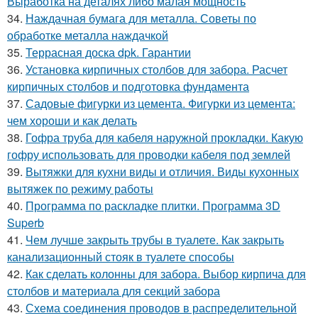
Выработка на деталях либо малая мощность
34.
Наждачная бумага для металла. Советы по
обработке металла наждачкой
35.
Террасная доска dpk. Гарантии
36.
Установка кирпичных столбов для забора. Расчет
кирпичных столбов и подготовка фундамента
37.
Садовые фигурки из цемента. Фигурки из цемента:
чем хороши и как делать
38.
Гофра труба для кабеля наружной прокладки. Какую
гофру использовать для проводки кабеля под землей
39.
Вытяжки для кухни виды и отличия. Виды кухонных
вытяжек по режиму работы
40.
Программа по раскладке плитки. Программа 3D
Superb
41.
Чем лучше закрыть трубы в туалете. Как закрыть
канализационный стояк в туалете способы
42.
Как сделать колонны для забора. Выбор кирпича для
столбов и материала для секций забора
43.
Схема соединения проводов в распределительной