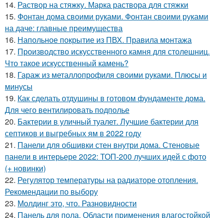
14.
Раствор на стяжку. Марка раствора для стяжки
15.
Фонтан дома своими руками. Фонтан своими руками
на даче: главные преимущества
16.
Напольное покрытие из ПВХ. Правила монтажа
17.
Производство искусственного камня для столешниц.
Что такое искусственный камень?
18.
Гараж из металлопрофиля своими руками. Плюсы и
минусы
19.
Как сделать отдушины в готовом фундаменте дома.
Для чего вентилировать подполье
20.
Бактерии в уличный туалет. Лучшие бактерии для
септиков и выгребных ям в 2022 году
21.
Панели для обшивки стен внутри дома. Стеновые
панели в интерьере 2022: ТОП-200 лучших идей с фото
(+ новинки)
22.
Регулятор температуры на радиаторе отопления.
Рекомендации по выбору
23.
Молдинг это, что. Разновидности
24.
Панель для пола. Области применения влагостойкой