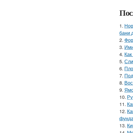
Пос
1.
Нор
бани 
2.
Фор
3.
Ими
4.
Как
5.
Сли
6.
Пло
7.
Под
8.
Вос
9.
Ямо
10.
Ру
11.
Ка
12.
Ка
фунд
13.
Ки
14.
Ме