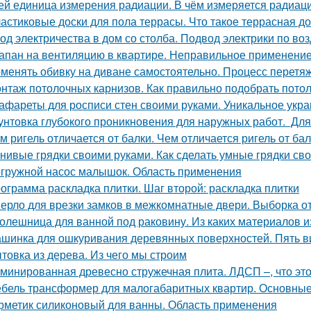
ей единица измерения радиации. В чём измеряется радиац
астиковые доски для пола террасы. Что такое террасная до
од электричества в дом со столба. Подвод электрики по воз
апан на вентиляцию в квартире. Неправильное применени
менять обивку на диване самостоятельно. Процесс перетяж
нтаж потолочных карнизов. Как правильно подобрать пото
афареты для росписи стен своими руками. Уникальное ук
унтовка глубокого проникновения для наружных работ. Для
м ригель отличается от балки. Чем отличается ригель от ба
нивые грядки своими руками. Как сделать умные грядки св
гружной насос малышок. Область применения
ограмма раскладка плитки. Шаг второй: раскладка плитки
ерло для врезки замков в межкомнатные двери. Выборка от
олешница для ванной под раковину. Из каких материалов 
шинка для ошкуривания деревянных поверхностей. Пять 
товка из дерева. Из чего мы строим
минированная древесно стружечная плита. ЛДСП –, что это
бель трансформер для малогабаритных квартир. Основны
рметик силиконовый для ванны. Область применения