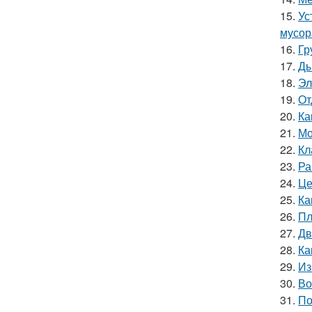
15.
Ус
мусор
16.
Гр
17.
Ды
18.
Эл
19.
От
20.
Ка
21.
Мо
22.
Кл
23.
Ра
24.
Це
25.
Ка
26.
Пл
27.
Дв
28.
Ка
29.
Из
30.
Во
31.
По