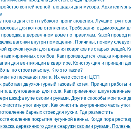
тройство контейнерной площадки для мусора. Архитектурн
а
унтовка для стен глубокого проникновения. Лучшие грунтов
моходы для котлов отопления. Требования к дымоходам дл
 проводка в деревянном доме по правилам. Какой провод 
делка вагонки внутри помещения. Причины, почему следует
кой крючок нужен для вязания ковриков из старых вещей. 
нтаж кирпичных столбов. Как производится кладка кирпичн
апан для вентиляции в квартире. Конструкция и принцип де
боты по строительству. Кто это такие?
ментно песчаная плита. Их чего состоит ЦСП
к работает двухконтурный газовый котел. Принцип работы 
ита шпунтованная для пола. Как применяют шпунтованные
ери шкафа купе своими руками. Другие способы монтажа 
к очистить утюг внутри. Как очистить внутреннюю часть утюг
готовление барных стоек для кухни. Где разместить
сстановление покрытия чугунной ванны. Когда пора рестав
краска деревянного дома снаружи своими руками. Полезны