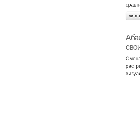
сравн
читат
Аба
сво
Смена
растр
визуа