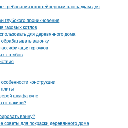
ые требования к контейнерным площадкам для
ки глубокого проникновения
я газовых котлов
использовать для деревянного дома
 обрабатывать вагонку
Классификация крючков
ых столбов
йствия
и особенности конструкции
 плиты
дверей шкафа купе
а от накипи?
рировать ванну?
е советы для покраски деревянного дома