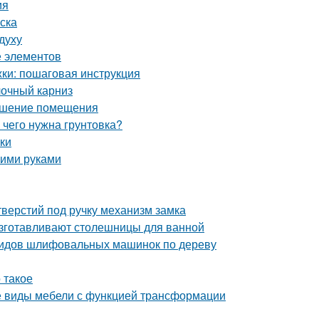
ия
ска
духу
е элементов
ки: пошаговая инструкция
лочный карниз
рашение помещения
 чего нужна грунтовка?
лки
оими руками
верстий под ручку механизм замка
изготавливают столешницы для ванной
видов шлифовальных машинок по дереву
 такое
е виды мебели с функцией трансформации