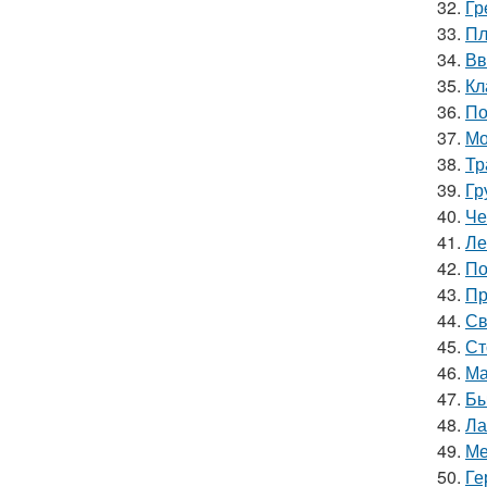
32.
Гр
33.
Пл
34.
Вв
35.
Кл
36.
По
37.
Мо
38.
Тр
39.
Гр
40.
Че
41.
Ле
42.
По
43.
Пр
44.
Св
45.
Ст
46.
Ма
47.
Бы
48.
Ла
49.
Ме
50.
Ге