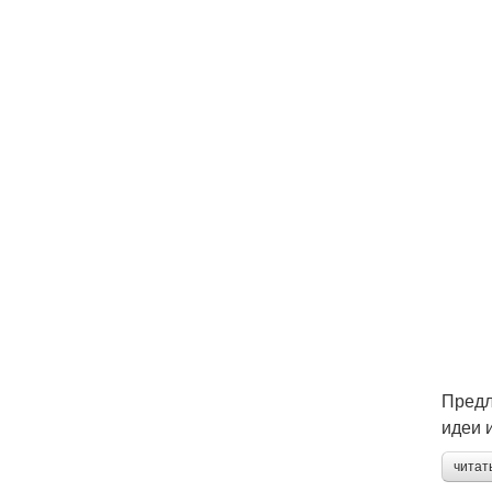
Предл
идеи 
читат