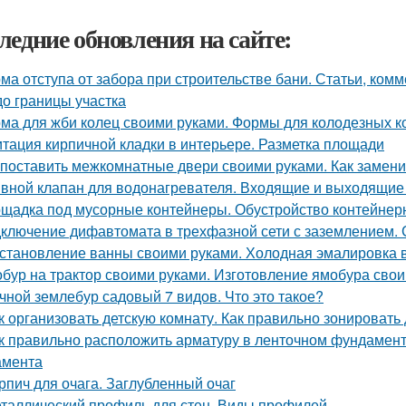
ледние обновления на сайте:
ма отступа от забора при строительстве бани. Статьи, комм
до границы участка
ма для жби колец своими руками. Формы для колодезных к
тация кирпичной кладки в интерьере. Разметка площади
 поставить межкомнатные двери своими руками. Как замени
вной клапан для водонагревателя. Входящие и выходящие
щадка под мусорные контейнеры. Обустройство контейнер
ключение дифавтомата в трехфазной сети с заземлением.
становление ванны своими руками. Холодная эмалировка 
бур на трактор своими руками. Изготовление ямобура сво
чной землебур садовый 7 видов. Что это такое?
к организовать детскую комнату. Как правильно зонировать
к правильно расположить арматуру в ленточном фундамент
амента
рпич для очага. Заглубленный очаг
таллический профиль для стен. Виды профилей