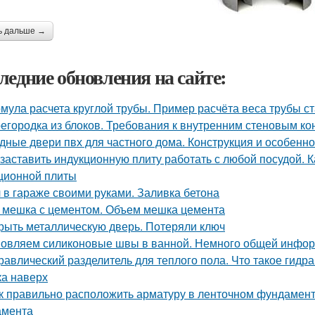
ь дальше →
ледние обновления на сайте:
мула расчета круглой трубы. Пример расчёта веса трубы ст
егородка из блоков. Требования к внутренним стеновым ко
дные двери пвх для частного дома. Конструкция и особенно
 заставить индукционную плиту работать с любой посудой. 
ционной плиты
 в гараже своими руками. Заливка бетона
 мешка с цементом. Объем мешка цемента
рыть металлическую дверь. Потеряли ключ
овляем силиконовые швы в ванной. Немного общей инфо
равлический разделитель для теплого пола. Что такое гидр
ка наверх
к правильно расположить арматуру в ленточном фундамент
амента