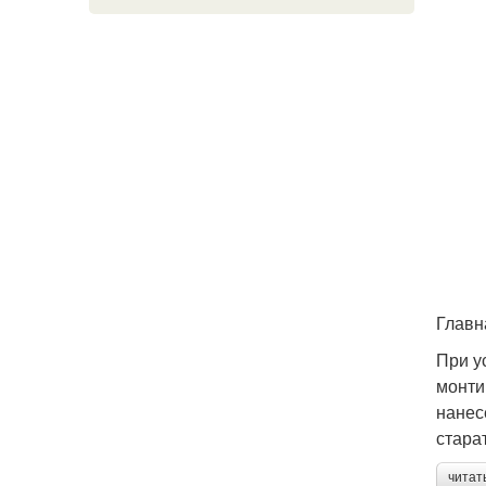
Главн
При у
монти
нанес
стара
читат