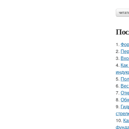
читат
Пос
1.
Фор
2.
Пер
3.
Вхо
4.
Как
индук
5.
Пол
6.
Вес
7.
Отк
8.
Обн
9.
Гид
стрел
10.
Ка
фунд