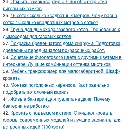
34.
Открыть замок квартиры. Способы открытия
ригельных замков
35.
16 соток сколько квадратных метров. Чему равна
сотка? Сколько квадратных метров в сотке?
36.
Труба для дымохода газового котла. Требования к
дымоходам для газовых котлов
37.
Покраска бревенчатого дома снаружи. Подготовка
древесины перед началом покрасочных работ.
38.
Сочетание фиолетового цвета с другими цветами в
интерьере. Лучшие комбинации оттенка мистиков
39.
Мебель трансформер для малогабаритной. Шкаф-
кровать
40.
Монтаж потолочных карнизов. Как правильно
подобрать потолочный карниз
41.
Живые бактерии для туалета на даче. Почему
бактерии не работают
42.
Кровать с подъемом к стене. Откидная кровать:
формы современных моделей и лучшие варианты для
встроенных идей (100 фото)