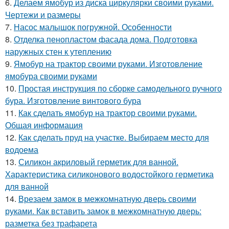
6.
Делаем ямобур из диска циркулярки своими руками.
Чертежи и размеры
7.
Насос малышок погружной. Особенности
8.
Отделка пенопластом фасада дома. Подготовка
наружных стен к утеплению
9.
Ямобур на трактор своими руками. Изготовление
ямобура своими руками
10.
Простая инструкция по сборке самодельного ручного
бура. Изготовление винтового бура
11.
Как сделать ямобур на трактор своими руками.
Общая информация
12.
Как сделать пруд на участке. Выбираем место для
водоема
13.
Силикон акриловый герметик для ванной.
Характеристика силиконового водостойкого герметика
для ванной
14.
Врезаем замок в межкомнатную дверь своими
руками. Как вставить замок в межкомнатную дверь:
разметка без трафарета