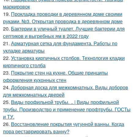
маркировок
19.
Прокладка проводки в деревянном доме своими
руками. №3. Открытая проводка в деревянном доме
20.
Бактерии в уличный туалет. Лучшие бактерии для
септиков и выгребных ям в 2022 году
21.
Арматурная сетка для фундамента. Работы по
укладке арматуры
22.
Установка кирпичных столбов. Технология кладки
кирпичного столба
23.
Покрытие стен на кухне. Общие принципы
оформления кухонных стен
24.
Доборная доска для межкомнатных. Виды доборов
для межкомнатных дверей
25.
Виды профильной трубы. .. | Виды профильной
трубы. Производство и применение профтрубы. ГОСТы
и ТУ.
26.
Восстановление покрытия чугунной ванны. Когда
пора реставрировать ванну?