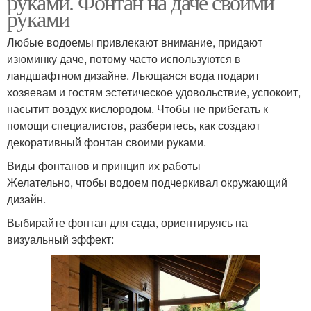
руками. Фонтан на даче своими
руками
Любые водоемы привлекают внимание, придают
изюминку даче, потому часто используются в
Чаша для фонтана
Садовый фонтан
ландшафтном дизайне. Льющаяся вода подарит
хозяевам и гостям эстетическое удовольствие, успокоит,
насытит воздух кислородом. Чтобы не прибегать к
помощи специалистов, разберитесь, как создают
Фонтан для дачи
Фонтан без насоса
декоративный фонтан своими руками.
Виды фонтанов и принцип их работы
Желательно, чтобы водоем подчеркивал окружающий
дизайн.
Фонтан для сада
Садовые фонтаны
Выбирайте фонтан для сада, ориентируясь на
визуальный эффект:
Дачный фонтан
Фонтан для пруда