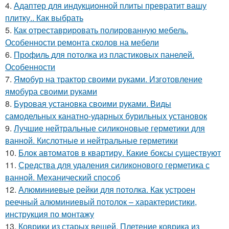
4.
Адаптер для индукционной плиты превратит вашу
плитку.. Как выбрать
5.
Как отреставрировать полированную мебель.
Особенности ремонта сколов на мебели
6.
Профиль для потолка из пластиковых панелей.
Особенности
7.
Ямобур на трактор своими руками. Изготовление
ямобура своими руками
8.
Буровая установка своими руками. Виды
самодельных канатно-ударных бурильных установок
9.
Лучшие нейтральные силиконовые герметики для
ванной. Кислотные и нейтральные герметики
10.
Блок автоматов в квартиру. Какие боксы существуют
11.
Средства для удаления силиконового герметика с
ванной. Механический способ
12.
Алюминиевые рейки для потолка. Как устроен
реечный алюминиевый потолок – характеристики,
инструкция по монтажу
13.
Коврики из старых вещей. Плетение коврика из