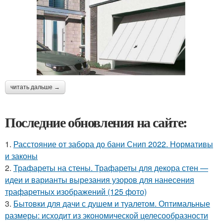
читать дальше →
Последние обновления на сайте:
1.
Расстояние от забора до бани Снип 2022. Нормативы
и законы
2.
Трафареты на стены. Трафареты для декора стен —
идеи и варианты вырезания узоров для нанесения
трафаретных изображений (125 фото)
3.
Бытовки для дачи с душем и туалетом. Оптимальные
размеры: исходит из экономической целесообразности