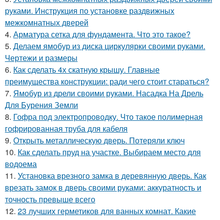
руками. Инструкция по установке раздвижных
межкомнатных дверей
4.
Арматура сетка для фундамента. Что это такое?
5.
Делаем ямобур из диска циркулярки своими руками.
Чертежи и размеры
6.
Как сделать 4х скатную крышу. Главные
преимущества конструкции: ради чего стоит стараться?
7.
Ямобур из дрели своими руками. Насадка На Дрель
Для Бурения Земли
8.
Гофра под электропроводку. Что такое полимерная
гофрированная труба для кабеля
9.
Открыть металлическую дверь. Потеряли ключ
10.
Как сделать пруд на участке. Выбираем место для
водоема
11.
Установка врезного замка в деревянную дверь. Как
врезать замок в дверь своими руками: аккуратность и
точность превыше всего
12.
23 лучших герметиков для ванных комнат. Какие