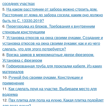
соседних участках
5.
На каком расстоянии от забора можно строить дом.
Расстояние от дома до забора соседа: каким оно должно
быть по С. 13330.2019?
6.
Перегородка из блоков. Требования к внутренним
стеновым конструкциям
7.
Установка откосов на окна своими руками. Создание и
установка откосов на окна своими руками: как и из чего
сделать, что для этого потребуется?
8.
Врезка замков в межкомнатные двери фрезером.
Установка с фрезером
9.
Гофрированная труба для прокладки кабеля. Из каких
материалов
10.
Ручной бур своими руками. Конструкции и
применение
11.
Как сделать пруд на участке. Выбираем место для
водоема
12.
Пвх плитка для пола на кухню. Какая плитка подойдет
для пола кухни?