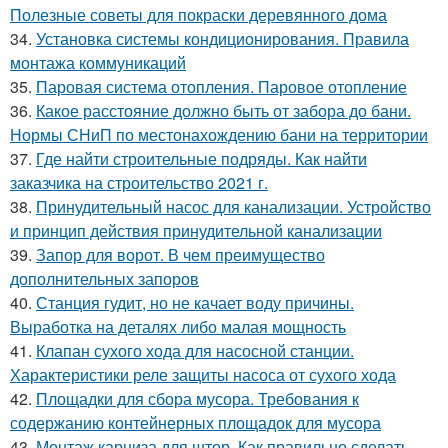
Полезные советы для покраски деревянного дома
34.
Установка системы кондиционирования. Правила
монтажа коммуникаций
35.
Паровая система отопления. Паровое отопление
36.
Какое расстояние должно быть от забора до бани.
Нормы СНиП по местонахождению бани на территории
37.
Где найти строительные подряды. Как найти
заказчика на строительство 2021 г.
38.
Принудительный насос для канализации. Устройство
и принцип действия принудительной канализации
39.
Запор для ворот. В чем преимущество
дополнительных запоров
40.
Станция гудит, но не качает воду причины.
Выработка на деталях либо малая мощность
41.
Клапан сухого хода для насосной станции.
Характеристики реле защиты насоса от сухого хода
42.
Площадки для сбора мусора. Требования к
содержанию контейнерных площадок для мусора
43.
Монтаж карниза для штор. Как правильно сделать