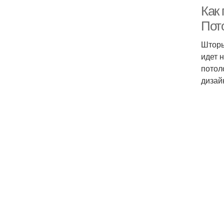
Как 
Пот
Шторы
идет 
потол
дизай