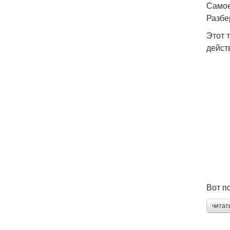
Самое
Разбе
Этот 
дейст
Вот п
читат