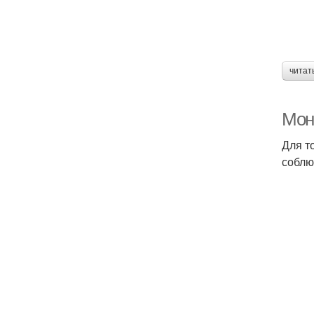
читат
Мон
Для т
соблю