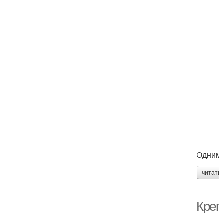
Одним
читат
Кре