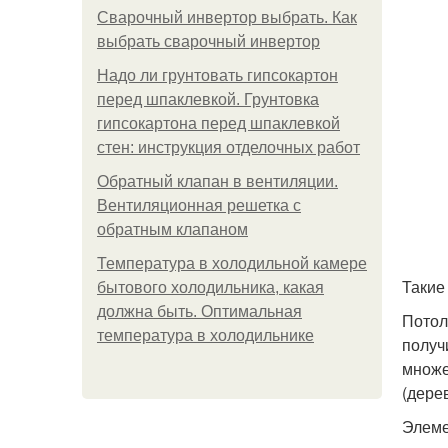
Сварочный инвертор выбрать. Как
выбрать сварочный инвертор
Надо ли грунтовать гипсокартон
перед шпаклевкой. Грунтовка
гипсокартона перед шпаклевкой
стен: инструкция отделочных работ
Обратный клапан в вентиляции.
Вентиляционная решетка с
обратным клапаном
Температура в холодильной камере
Такие
бытового холодильника, какая
должна быть. Оптимальная
Потол
температура в холодильнике
получ
множе
(дерев
Элеме