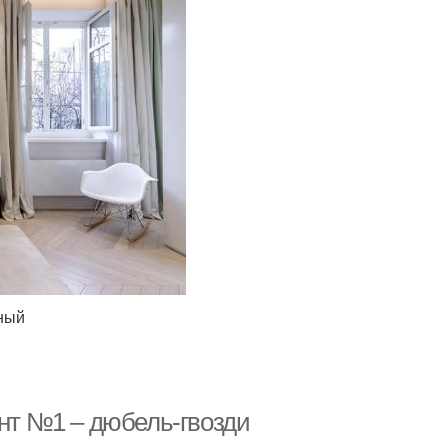
ный
ант №1 – дюбель-гвозди