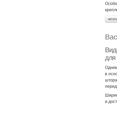
Особо
крепл
читат
Вас
Вид
для
Одним
в осн
штора
перед
Ширин
и дост