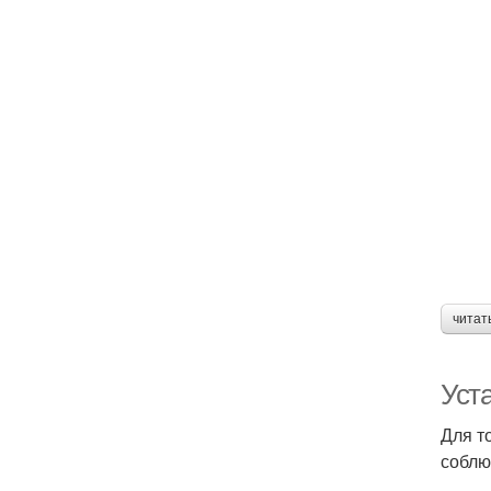
читат
Уст
Для т
соблю