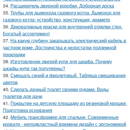
34.
Расширитель дверной коробки. Доборная доска
35.
Трубы для дымохода газового котла. Дымоход для
газового котла: устройство, конструкция, диаметр
36.
Декоративные краски для внутренней отделки стен.
Богатый ассортимент
37.
На какую глубину закапывать электрический кабель в
частном доме. Достоинства и недостатки подземной
прокладки
38.
Изготовление дверей купе для шкафа. Почему
шкафы-купе так популярны?
39.
Смешать синий и фиолетовый. Таблица смешивания
цветов
40.
Сделать дачный туалет своими руками. Виды
туалетов для дачи
41.
Покрытие на детскую площадку из резиновой крошки.
Подготовка основания
42.
Мебель трансформер для спальни. Современные
кровати - неподвластный времени дизайн с эргономикой