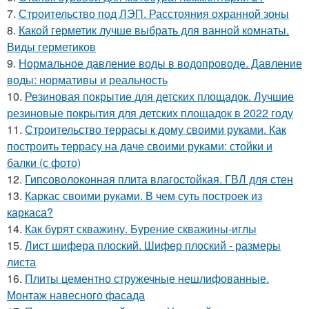
7.
Строительство под ЛЭП. Расстояния охранной зоны
8.
Какой герметик лучше выбрать для ванной комнаты.
Виды герметиков
9.
Нормальное давление воды в водопроводе. Давление
воды: нормативы и реальность
10.
Резиновая покрытие для детских площадок. Лучшие
резиновые покрытия для детских площадок в 2022 году
11.
Строительство террасы к дому своими руками. Как
построить террасу на даче своими руками: стойки и
балки (с фото)
12.
Гипсоволоконная плита влагостойкая. ГВЛ для стен
13.
Каркас своими руками. В чем суть построек из
каркаса?
14.
Как бурят скважину. Бурение скважины-иглы
15.
Лист шифера плоский. Шифер плоский - размеры
листа
16.
Плиты цементно стружечные нешлифованные.
Монтаж навесного фасада