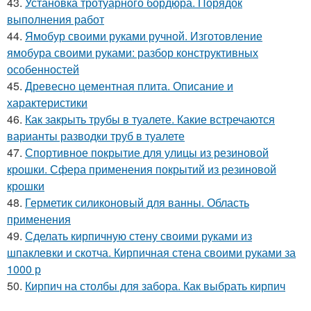
43.
Установка тротуарного бордюра. Порядок
выполнения работ
44.
Ямобур своими руками ручной. Изготовление
ямобура своими руками: разбор конструктивных
особенностей
45.
Древесно цементная плита. Описание и
характеристики
46.
Как закрыть трубы в туалете. Какие встречаются
варианты разводки труб в туалете
47.
Спортивное покрытие для улицы из резиновой
крошки. Сфера применения покрытий из резиновой
крошки
48.
Герметик силиконовый для ванны. Область
применения
49.
Сделать кирпичную стену своими руками из
шпаклевки и скотча. Кирпичная стена своими руками за
1000 р
50.
Кирпич на столбы для забора. Как выбрать кирпич