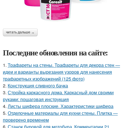
читать дальше →
Последние обновления на сайте:
1.
Трафареты на стены. Трафареты для декора стен —
идеи и варианты вырезания узоров для нанесения
трафаретных изображений (125 фото)
2.
Конструкция сливного бачка
3.
Стройка каркасного дома. Каркасный дом своими
руками: пошаговая инструкция
4.
Листы шифера плоские. Характеристики шифера
5.
Отделочные материалы для кухни стены. Плитка —
проверено временем
6.
Станок буровой для мотобура. Комментарии 21