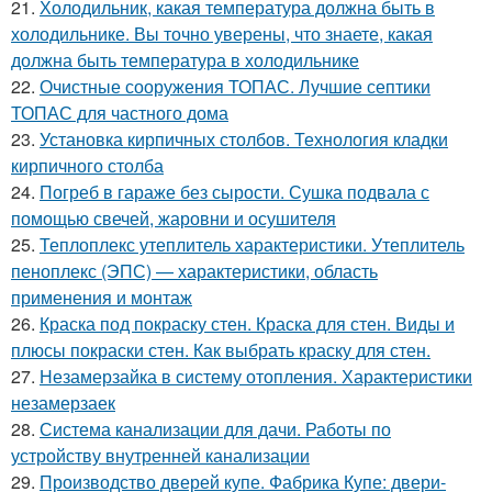
21.
Холодильник, какая температура должна быть в
холодильнике. Вы точно уверены, что знаете, какая
должна быть температура в холодильнике
22.
Очистные сооружения ТОПАС. Лучшие септики
ТОПАС для частного дома
23.
Установка кирпичных столбов. Технология кладки
кирпичного столба
24.
Погреб в гараже без сырости. Сушка подвала с
помощью свечей, жаровни и осушителя
25.
Теплоплекс утеплитель характеристики. Утеплитель
пеноплекс (ЭПС) — характеристики, область
применения и монтаж
26.
Краска под покраску стен. Краска для стен. Виды и
плюсы покраски стен. Как выбрать краску для стен.
27.
Незамерзайка в систему отопления. Характеристики
незамерзаек
28.
Система канализации для дачи. Работы по
устройству внутренней канализации
29.
Производство дверей купе. Фабрика Купе: двери-