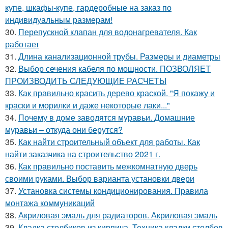
купе, шкафы-купе, гардеробные на заказ по
индивидуальным размерам!
30.
Перепускной клапан для водонагревателя. Как
работает
31.
Длина канализационной трубы. Размеры и диаметры
32.
Выбор сечения кабеля по мощности. ПОЗВОЛЯЕТ
ПРОИЗВОДИТЬ СЛЕДУЮЩИЕ РАСЧЕТЫ
33.
Как правильно красить дерево краской. "Я покажу и
краски и морилки и даже некоторые лаки..."
34.
Почему в доме заводятся муравьи. Домашние
муравьи – откуда они берутся?
35.
Как найти строительный объект для работы. Как
найти заказчика на строительство 2021 г.
36.
Как правильно поставить межкомнатную дверь
своими руками. Выбор варианта установки двери
37.
Установка системы кондиционирования. Правила
монтажа коммуникаций
38.
Акриловая эмаль для радиаторов. Акриловая эмаль
39.
Кладка столбиков из кирпича. Техника кладки столбов