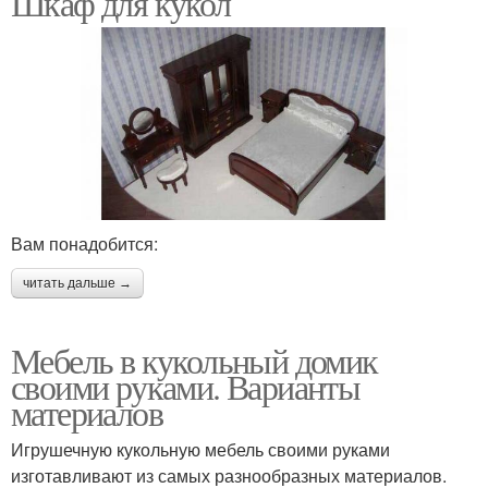
Шкаф для кукол
Мебели в кукольный
Мебель в кукольный
домик
домик
Мебель для детского
Кукольная мебель
домика
Вам понадобится:
читать дальше →
Мебель для кукольного
Мебель из картона
домика
Мебель в кукольный домик
своими руками. Варианты
материалов
Материал для
Игрушечную кукольную мебель своими руками
Кровать для куклы
кукольной мебели
изготавливают из самых разнообразных материалов.