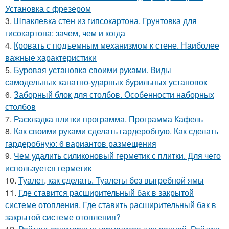
Установка с фрезером
3.
Шпаклевка стен из гипсокартона. Грунтовка для
гисокартона: зачем, чем и когда
4.
Кровать с подъемным механизмом к стене. Наиболее
важные характеристики
5.
Буровая установка своими руками. Виды
самодельных канатно-ударных бурильных установок
6.
Заборный блок для столбов. Особенности наборных
столбов
7.
Раскладка плитки программа. Программа Кафель
8.
Как своими руками сделать гардеробную. Как сделать
гардеробную: 6 вариантов размещения
9.
Чем удалить силиконовый герметик с плитки. Для чего
используется герметик
10.
Туалет, как сделать. Туалеты без выгребной ямы
11.
Где ставится расширительный бак в закрытой
системе отопления. Где ставить расширительный бак в
закрытой системе отопления?