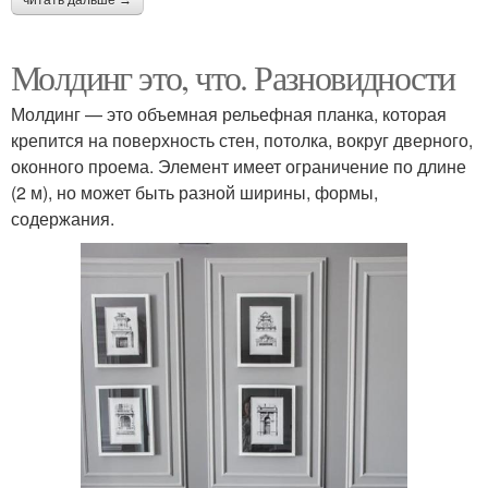
читать дальше →
Молдинг это, что. Разновидности
Молдинг в
Молдинг в интерьере
строительстве
Молдинг — это объемная рельефная планка, которая
крепится на поверхность стен, потолка, вокруг дверного,
оконного проема. Элемент имеет ограничение по длине
Декоративные
(2 м), но может быть разной ширины, формы,
Молдинги для дверей
молдинги
содержания.