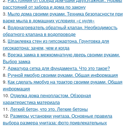
2.
Расстояния от соседа дом-бани Двухэтажной.. Нормы
расстояний от забора и дома по закону
3.
Мыло дома своими руками. Техника безопасности при
варке мыла в домашних условиях «с нуля»
4.
Водонагреватель обратный клапан. Необходимость
обратного клапана в водопроводе
5.
Шпаклевка стен из гипсокартона. Грунтовка для
гисокартона: зачем, чем и когда
6.
Врезка замка в межкомнатную дверь своими руками.
Выбор замка
7.
Арматура сетка для фундамента. Что это такое?
8.
Ручной ямобур своими руками. Общая информация
9.
Как сделать ямобур на трактор своими руками. Общая
информация
10.
Отделка дома пенопластом. Обзорная
характеристика материала
11.
Легкий бетон, что это. Легкие бетоны
12.
Размеры установки унитаза. Основные правила
выбора размера унитаза: фото привлекательных