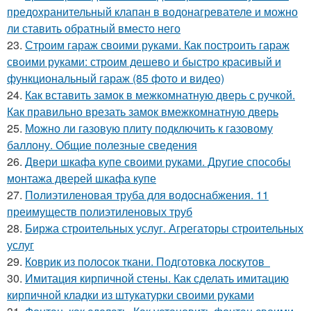
предохранительный клапан в водонагревателе и можно
ли ставить обратный вместо него
23.
Строим гараж своими руками. Как построить гараж
своими руками: строим дешево и быстро красивый и
функциональный гараж (85 фото и видео)
24.
Как вставить замок в межкомнатную дверь с ручкой.
Как правильно врезать замок вмежкомнатную дверь
25.
Можно ли газовую плиту подключить к газовому
баллону. Общие полезные сведения
26.
Двери шкафа купе своими руками. Другие способы
монтажа дверей шкафа купе
27.
Полиэтиленовая труба для водоснабжения. 11
преимуществ полиэтиленовых труб
28.
Биржа строительных услуг. Агрегаторы строительных
услуг
29.
Коврик из полосок ткани. Подготовка лоскутов
30.
Имитация кирпичной стены. Как сделать имитацию
кирпичной кладки из штукатурки своими руками