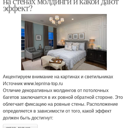
на стенах молдинги и какой дают
эффект?
Молдинги на стене
Стен с обоями
Молдинги в квартире
Молдинг для стены
Акцентируем внимание на картинах и светильниках
Источник www.lepnina-top.ru
Молдинги на дверях
Молдинги на двери
Отличие декоративных молдингов от потолочных
багетов заключается в их ровной обратной стороне. Это
облегчает фиксацию на ровные стены. Расположение
определяется в зависимости от того, какой эффект
должен быть достигнут:
Молдинги на стекло
Молдинг на стену