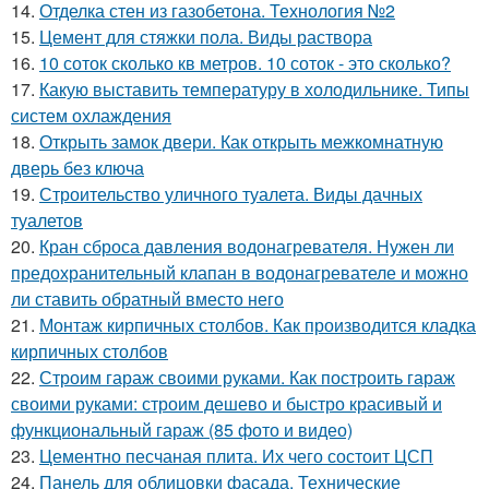
14.
Отделка стен из газобетона. Технология №2
15.
Цемент для стяжки пола. Виды раствора
16.
10 соток сколько кв метров. 10 соток - это сколько?
17.
Какую выставить температуру в холодильнике. Типы
систем охлаждения
18.
Открыть замок двери. Как открыть межкомнатную
дверь без ключа
19.
Строительство уличного туалета. Виды дачных
туалетов
20.
Кран сброса давления водонагревателя. Нужен ли
предохранительный клапан в водонагревателе и можно
ли ставить обратный вместо него
21.
Монтаж кирпичных столбов. Как производится кладка
кирпичных столбов
22.
Строим гараж своими руками. Как построить гараж
своими руками: строим дешево и быстро красивый и
функциональный гараж (85 фото и видео)
23.
Цементно песчаная плита. Их чего состоит ЦСП
24.
Панель для облицовки фасада. Технические