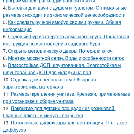
программы для раскладки ванной плитки
4.
Бытовки для дачи с душем и туалетом. Оптимальные
размеры: исходит из экономической целесообразности
5.
Как сделать ручной ямобур своими руками. Общая
информация
6.
Садовый бур из стёртого алмазного круга. Пошаговая
инструкция по изготовлению садового бура
7.
Открыть металлическую дверь. Потеряли ключ
8.
Монтаж москитной сетки. Виды и особенности сеток
9.
Влагостойкая ДСП шпунтованная. Влагостойкая и
шпунтованная ДСП для укладки на пол
10.
Отделка дома пенопластом. Обзорная
характеристика материала
11.
Размеры крепления унитаза. Крепежи, применяемые
при установке и сборке унитаза
12.
Покрытие для детских площадок из резиновой.
Главные плюсы и минусы покрытия
13.
Потолочные диффузоры для вентиляции. Что такое
диффузор