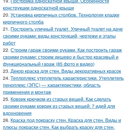
19.
Постройка односкатной крыши. Особенности
конструкции односкатной крыши
20.
Установка кирпичных столбов. Технология кладки
кирпичного столба
21.
Построить уличный туалет. Уличный туалет на даче
своими руками: виды конструкций, чертежи и этапы
работ
22.
Строим гараж своими руками. Как построить гараж
своими руками: строим дешево и быстро красивый и
функциональный гараж (85 фото и видео)
23.
Декор краска для стен. Виды декоративных красок
24.
Теплоплекс утеплитель характеристики. Утеплитель
пеноплекс (ЭПС) — характеристики, область
применения и монтаж
25.
Коврик крючком из старых вещей. Как сделать
своими руками коврик из старых вещей: 7 идей для
вдохновения
26.
Краска под покраску стен. Краска для стен. Виды и
плюсы покраски стен. Как выбрать краску для стен.