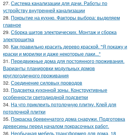
27.
Система канализации для дачи. Работы по
устройству внутренней канализации
28.
Покрытие на кухню. Факторы выбора: выделяем
главное
29.
Сборка щитов электрических. Монтаж и сборка
электрощитка
30.
Как правильно красить дерево краской. "Я покажу и
краски и морилки и даже некоторые лаки..."
31.
Передвижные дома для постоянного проживания.
Варианты планировки модульных домов
круглогодичного проживания
32.
Соединение силовых проводов
33.
Подсветка кухонной зоны. Конструктивные
особенности светодиодной подсветки
34.
На что приклеить потолочную плитку. Клей для
потолочной плитки
35.
Покраска бревенчатого дома снаружи. Подготовка
древесины перед началом покрасочных работ.
36.
Необычная мебель трансформер для дома. 18