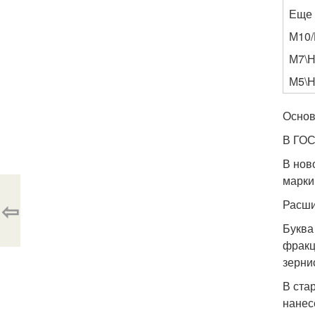
Еще 
М10/
М7\Н
М5\Н
Основ
В ГОС
В нов
марки
⇦
Расши
Буква
фракц
зерни
В ста
нанес