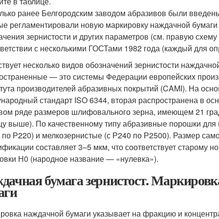
ите в таблице.
лько ранее Белгородским заводом абразивов были введены
ые регламентировали новую маркировку наждачной бумаги
ачения зернистости и других параметров (см. правую схему
тветствии с несколькими ГОСТами 1982 года (каждый для оп
твует несколько видов обозначений зернистости наждачной
остраненные — это системы Федерации европейских произ
тута производителей абразивных покрытий (CAMI). На осно
народный стандарт ISO 6344, вторая распространена в ос
вом ряде размеров шлифовального зерна, имеющем 21 града
цу выше). По качественному типу абразивные порошки для 
2 по Р220) и мелкозернистые (с Р240 по Р2500). Размер са
ификации составляет 3–5 мкм, что соответствует старому 
овки Н0 (народное название — «нулевка»).
дачная бумага зернистост. Маркировка
аги
ровка наждачной бумаги указывает на фракцию и концентр