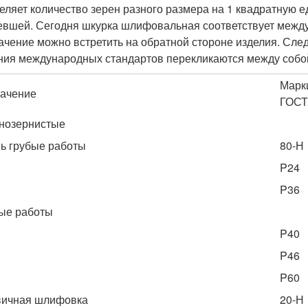
еляет количество зерен разного размера на 1 квадратную е
евшей. Сегодня шкурка шлифовальная соответствует межд
ачение можно встретить на обратной стороне изделия. След
ния международных стандартов перекликаются между собой.
Марк
ачение
ГОСТ
нозернистые
ь грубые работы
80-Н
P24
P36
ые работы
P40
P46
P60
ичная шлифовка
20-Н