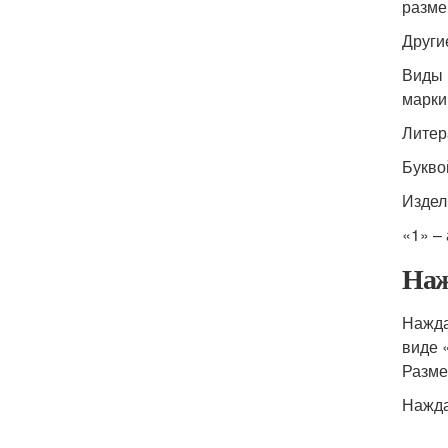
разме
Други
Виды 
марки
Литер
Букво
Издел
«1» –
Наж
Нажда
виде 
Разме
Нажда