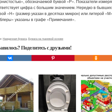
рнистостью», обозначаемой буквой «Р». Показатели измер
тветствует цифра с большим значением. Нередко в бывших
вой «Н» (размер указан в десятках микрон) или литерой «М
блеры» указаны в графе «Примечания».
и:
Наждачная бумага
,
Бумага на тканевой основе
авилось? Поделитесь с друзьями!