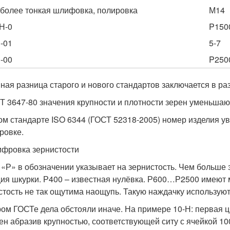
более тонкая шлифовка, полировка
М14
Н-0
P150
-01
5-7
-00
P250
ная разница старого и нового стандартов заключается в р
Т 3647-80 значения крупности и плотности зерен уменьшают
ом стандарте ISO 6344 (ГОСТ 52318-2005) номер изделия у
ровке.
фровка зернистости
 «Р» в обозначении указывает на зернистость. Чем больше 
ия шкурки. Р400 – известная нулёвка. Р600…Р2500 имеют м
стость не так ощутима наощупь. Такую наждачку использу
ром ГОСТе дела обстояли иначе. На примере 10-Н: первая ц
ен абразив крупностью, соответствующей ситу с ячейкой 1