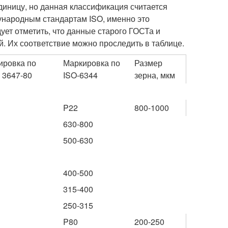
диницу, но данная классификация считается
ународным стандартам ISO, именно это
ует отметить, что данные старого ГОСТа и
 Их соответствие можно проследить в таблице.
ировка по
Маркировка по
Размер
 3647-80
ISO-6344
зерна, мкм
P22
800-1000
630-800
500-630
400-500
315-400
250-315
P80
200-250