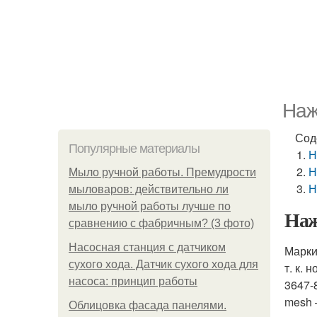
Наж
Сод
Популярные материалы
Н
Н
Мыло ручной работы. Премудрости
Н
мыловаров: действительно ли
мыло ручной работы лучше по
Наж
сравнению с фабричным? (3 фото)
Насосная станция с датчиком
Марки
сухого хода. Датчик сухого хода для
т. к.
насоса: принцип работы
3647-
mesh 
Облицовка фасада панелями.