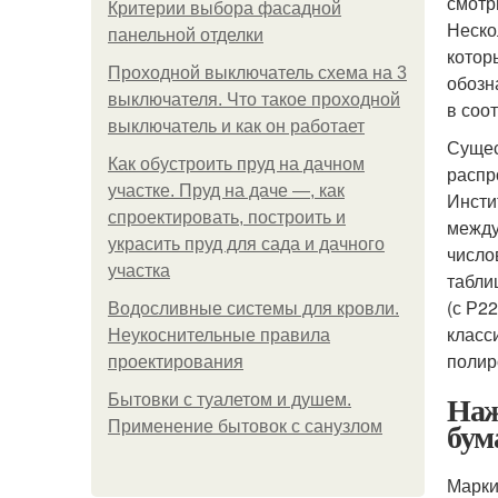
смотр
Критерии выбора фасадной
Неско
панельной отделки
котор
Проходной выключатель схема на 3
обозн
выключателя. Что такое проходной
в соо
выключатель и как он работает
Сущес
Как обустроить пруд на дачном
распр
участке. Пруд на даче —, как
Инсти
спроектировать, построить и
между
украсить пруд для сада и дачного
число
участка
табли
(с Р2
Водосливные системы для кровли.
класс
Неукоснительные правила
полир
проектирования
Наж
Бытовки с туалетом и душем.
бум
Применение бытовок с санузлом
Марки