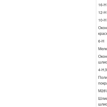
16-Н
12-Н
10-Н
Окон
крас
6-Н
Мелк
Окон
шлиф
4-Н,
Поли
покр
М28\
Шлиф
шли