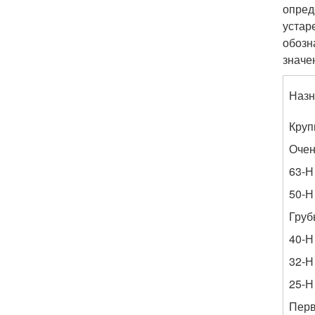
опред
устар
обозн
значе
Назн
Круп
Очен
63-Н
50-Н
Груб
40-Н
32-Н
25-Н
Перв