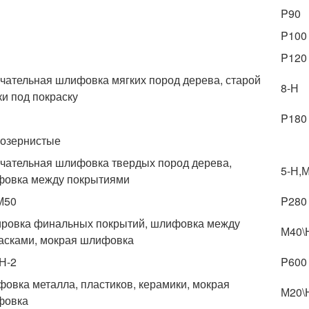
P90
P100
P120
чательная шлифовка мягких пород дерева, старой
8-Н
ки под покраску
P180
озернистые
чательная шлифовка твердых пород дерева,
5-Н,
овка между покрытиями
М50
P280
ровка финальных покрытий, шлифовка между
М40\
асками, мокрая шлифовка
Н-2
P600
овка металла, пластиков, керамики, мокрая
М20\
фовка