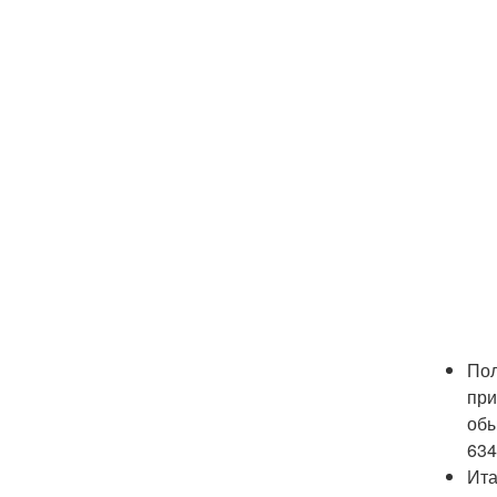
Пол
при
обы
634
Ита