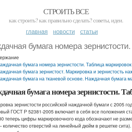
СТРОИТЬ ВСЕ
как строить? как правильно сделать? советы, идеи.
главная
новости
статьи
дачная бумага номера зернистости.
ержание
аждачная бумага номера зернистости. Таблица маркировок
аждачная бумага зернистост. Маркировка и зернистость на
аждачная бумага на тканевой основе. Наждачная бумага м
дачная бумага номера зернистости. Т
ровка зернистости российской наждачной бумаги с 2005 г
 новый ГОСТ Р 52381-2005 включает в себя все положения ст
80 теперь цифры маркировочного кода обозначают не разме
– количество отверстий на линейный дюйм в решетке сита).