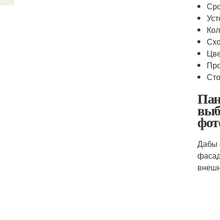
Сро
Уст
Кол
Схо
Цве
Про
Сто
Пан
выб
фот
Дабы 
фасад
внешн