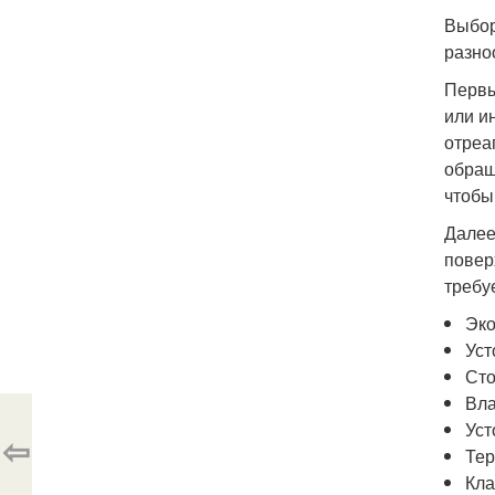
Выбор
разно
Первы
или и
отреа
обращ
чтобы
Далее
повер
требу
Эко
Уст
Сто
Вла
Уст
⇦
Тер
Кла