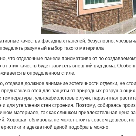
ативные качества фасадных панелей, безусловно, чрезвыч
пределять разумный выбор такого материала
но, что отделочные панели присматривают по создаваемом
ак от этих качеств будет зависеть внешний вид дома. Особе
живается в определенном стиле.
о, отдавая должное внимание эстетичности отделки, не сто
 предназначаются для защиты от природных разрушающих фа
е температуры, ультрафиолетовые лучи, паразитная растит
 и для утепления стен строения. Поэтому, собираясь произ
очном материале, так как слишком привлекательная цена за
ий. Хорошая облицовка не может стоить совсем дешево, н
теристики и адекватной ценой подобрать можно.