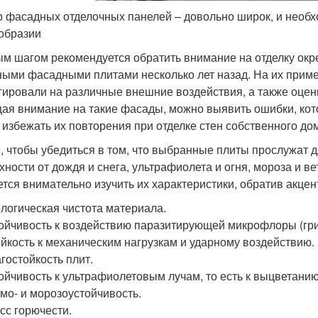
 фасадных отделочных панелей – довольно широк, и необх
образии
м шагом рекомендуется обратить внимание на отделку окр
ными фасадными плитами несколько лет назад. На их приме
гировали на различные внешние воздействия, а также оценит
ая внимание на такие фасады, можно выявить ошибки, ко
 избежать их повторения при отделке стен собственного до
, чтобы убедиться в том, что выбранные плиты прослужат 
хности от дождя и снега, ультрафиолета и огня, мороза и ве
ется внимательно изучить их характеристики, обратив акц
логическая чистота материала.
ойчивость к воздействию паразитирующей микрофлоры (гриб
йкость к механическим нагрузкам и ударному воздействию.
гостойкость плит.
ойчивость к ультрафиолетовым лучам, то есть к выцветанию
мо- и морозоустойчивость.
сс горючести.