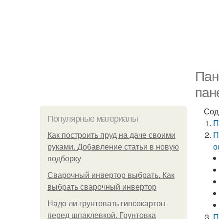
Пан
пан
Сод
Популярные материалы
П
П
Как построить пруд на даче своими
о
руками. Добавление статьи в новую
подборку
Сварочный инвертор выбрать. Как
выбрать сварочный инвертор
Надо ли грунтовать гипсокартон
перед шпаклевкой. Грунтовка
П