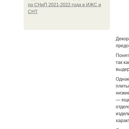
по СНиП 2021-2022 года в ИЖС и
СНТ
Декор
предо
Понят
так к
выдер
Однак
плиты
низки
— еще
отдел
издел
харак