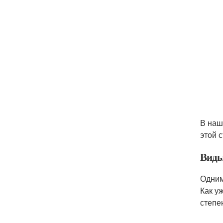
В наш
этой 
Виды
Одним
Как у
степе