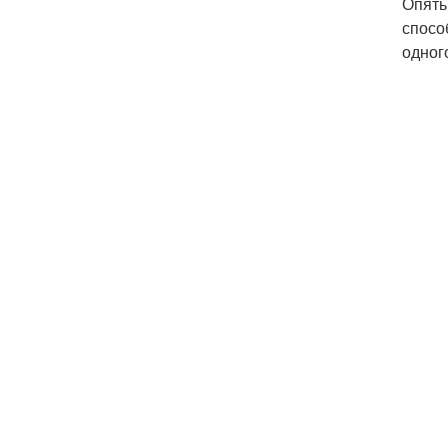
Опять
спосо
одног