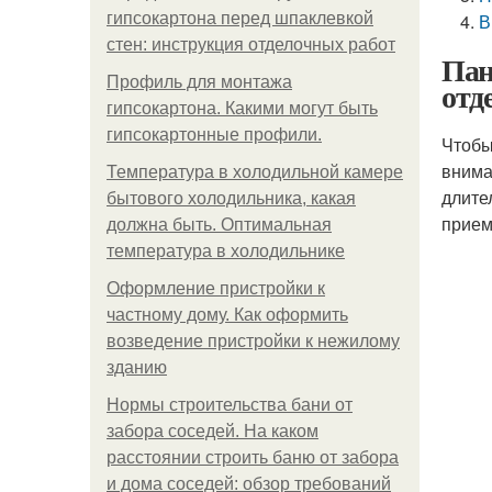
гипсокартона перед шпаклевкой
В
стен: инструкция отделочных работ
Пан
Профиль для монтажа
отд
гипсокартона. Какими могут быть
гипсокартонные профили.
Чтобы
внима
Температура в холодильной камере
длите
бытового холодильника, какая
прием
должна быть. Оптимальная
температура в холодильнике
Оформление пристройки к
частному дому. Как оформить
возведение пристройки к нежилому
зданию
Нормы строительства бани от
забора соседей. На каком
расстоянии строить баню от забора
и дома соседей: обзор требований