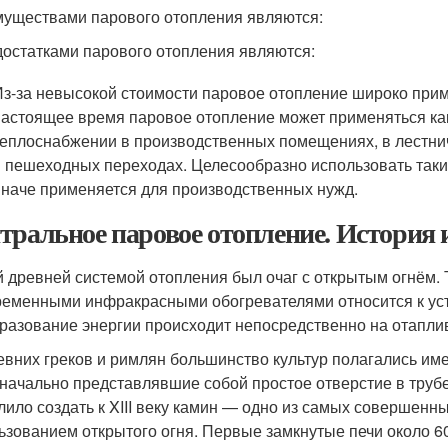
уществами парового отопления являются:
остатками парового отопления являются:
Из-за невысокой стоимости паровое отопление широко при
настоящее время паровое отопление может применяться как
теплоснабжении в производственных помещениях, в лестнич
и пешеходных переходах. Целесообразно использовать такие
иначе применяется для производственных нужд.
тральное паровое отопление. История 
 древней системой отопления был очаг с открытым огнём. 
ременными инфракрасными обогревателями относится к устр
разование энергии происходит непосредственно на отапли
евних греков и римлян большинство культур полагались им
начально представлявшие собой простое отверстие в труб
лило создать к XIII веку камин — одно из самых совершенн
ьзованием открытого огня. Первые замкнутые печи около 600