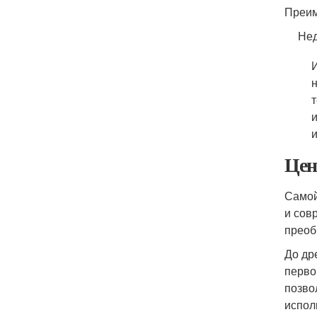
Преим
Нед
Цен
Самой
и сов
преоб
До др
перво
позво
испол