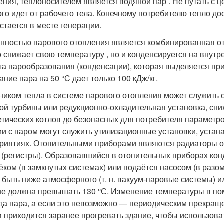
ения, теплоносителем является водяной пар . Не путать с
ого идет от рабочего тела. Конечному потребителю тепло д
остается в месте генерации.
нностью парового отопления является комбинированная отд
о снижает свою температуру , но и конденсируется на внут
та парообразования (конденсации), которая выделяется при э
ание пара на 50 °C дает только 100 кДж/кг.
ником тепла в системе парового отопления может служить о
ой турбины или редукционно-охладительная установка, сн
етических котлов до безопасных для потребителя парамет
ии с паром могут служить утилизационные установки, уста
риятиях. Отопительными приборами являются радиаторы от
 (регистры). Образовавшийся в отопительных приборах кон
ёком (в замкнутых системах) или подаётся насосом (в разо
 быть ниже атмосферного (т. н. вакуум-паровые системы) и
не должна превышать 130 °С
. Изменение температуры в п
да пара, а если это невозможно — периодическим прекращ
а приходится заранее прогревать здание, чтобы использоват