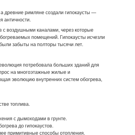
 а древние римляне создали гипокаусты —
 античности.
в с воздушными каналами, через которые
 обогреваемых помещений. Гипокаусты исчезли
были забыты на полторы тысячи лет.
революция потребовала больших зданий для
прос на многоэтажные жилые и
ющая эволюцию внутренних систем обогрева,
стве топлива.
жения с дымоходами в грунте.
богрева до гипокаустов.
олее примитивные способы отопления.