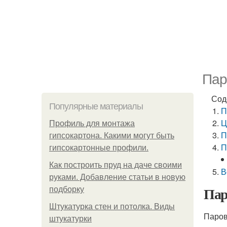
Пар
Сод
Популярные материалы
П
Ц
Профиль для монтажа
П
гипсокартона. Какими могут быть
П
гипсокартонные профили.
Как построить пруд на даче своими
В
руками. Добавление статьи в новую
Пар
подборку
Штукатурка стен и потолка. Виды
Паров
штукатурки