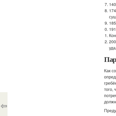
140
174
сущ
185
191
Кон
200
уда
Пар
Как с
опред
гребё
того,
потре
должн
⇦
Преду