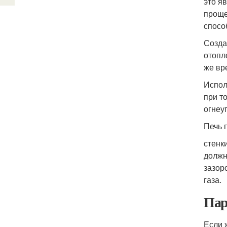
это я
проще
спосо
Созда
отопл
же вр
Испол
при т
огнеу
Печь 
стенк
должн
зазор
газа.
Пар
Если 