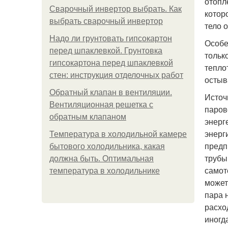
отопл
Сварочный инвертор выбрать. Как
котор
выбрать сварочный инвертор
тело 
Надо ли грунтовать гипсокартон
Особе
перед шпаклевкой. Грунтовка
тольк
гипсокартона перед шпаклевкой
тепло
стен: инструкция отделочных работ
остыв
Обратный клапан в вентиляции.
Источ
Вентиляционная решетка с
паров
обратным клапаном
энерг
энерг
Температура в холодильной камере
предп
бытового холодильника, какая
трубы
должна быть. Оптимальная
самот
температура в холодильнике
может
пара 
расхо
иногд