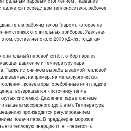
 центральным паровым отоплением , название
оставляется посредством теплоносителя, рабочее
ача тепла рабочим телом (паром), которое не
ренних стенках отопительных приборов. Удельная
том, составляет около 2300 кДж/кг, тогда как
топительный паровой котёл , отбор пара из
ижающая давление и температуру пара
ров. Также источником вырабатываемой тепловой
навливаемые, например, на металлургических
опления , конвекторы, оребрённые или гладкие
денсат возвращается к источнику тепла
мкнутых системах). Давление пара в системе
ли выше атмосферного (до 6 атм). Температура
омещениях производится регулированием
ением подачи пара. В преддверии морозов
ь его тепловую инерцию (т. н. «перетоп»).