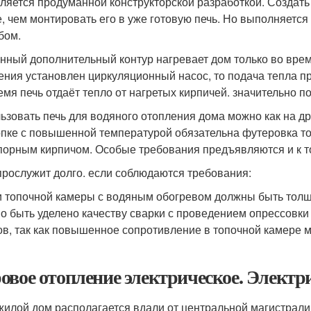
вляется продуманной конструкторской разработкой. Создать
, чем монтировать его в уже готовую печь. Но выполняется 
бом.
нный дополнительный контур нагревает дом только во врем
ения установлен циркуляционный насос, то подача тепла п
емя печь отдаёт тепло от нагретых кирпичей. значительно 
ьзовать печь для водяного отопления дома можно как на др
опке с повышенной температурой обязательна футеровка т
порным кирпичом. Особые требования предъявляются и к т
прослужит долго. если соблюдаются требования:
и топочной камеры с водяным обогревом должны быть толщ
о быть уделено качеству сварки с проведением опрессовки 
ов, так как повышенное сопротивление в топочной камере 
овое отопление электрическое. Электр
жилой дом располагается вдали от центральной магистрали