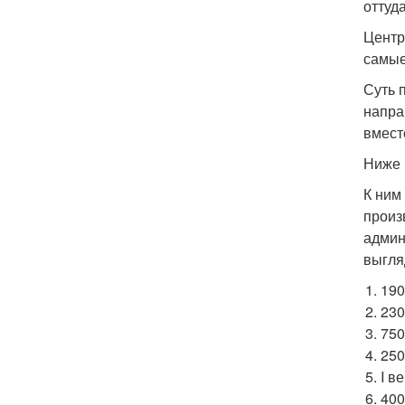
оттуд
Центр
самые
Суть 
напра
вмест
Ниже 
К ним
произ
админ
выгля
190
230
750
250
I в
400