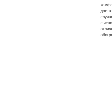
комфо
доста
случа
с исп
отлич
обогр