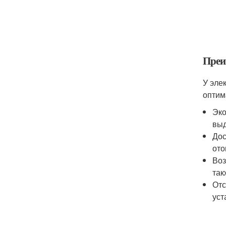
Преи
У эле
оптим
Эко
выд
Дос
ото
Воз
так
Отс
уст