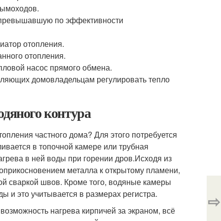
дымоходов.
о превышавшую по эффективности
иатор отопления.
анного отопления.
епловой насос прямого обмена.
воляющих домовладельцам регулировать тепло
одяного контура
топления частного дома? Для этого потребуется
ливается в топочной камере или трубная
агрева в ней воды при горении дров.Исходя из
 соприкосновением металла к открытому пламени,
ой сваркой швов. Кроме того, водяные камеры
ды и это учитывается в размерах регистра.
⇨
возможность нагрева кирпичей за экраном, всё