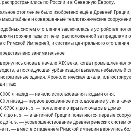
а распространились по России и в Северную Европу.
альное отопление было изобретено ещё в Древней Греции,
 масштабные и совершенные теплотехнические сооружения
подобных систем отопления заключалась в устройстве поло
вляли горячие газы от печи, расположенной за пределами
е с Римской Империей, и системы центрального отопления 
представлено занимательное
 вернулись снова в начале XIX века, когда промышленная 
водств, а последующая урбанизация вызвала небывалый с
истративные здания. Хронологическая шкала, иллюстриру
дит так:
0000 л назад — начало использования людьми огня.
00 л назад— первое доказанное использование угля в каче
0-5700 л до н. э. — появление открытых очагов в домах.
0 л до н. э. — в античной Греции появляются первые соору
ек до н. э. — усовершенствование древнегреческих систем о
-е гг. — вместе с падением Римской империи вернулись б