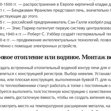
0-1500 гг. — распространение в Европе кирпичной кладки 
1 г. — Бенджамин Франклин представил печь, значительн
ествующие до этого.
5 г. — российский предприниматель Сан-Галли изобрёл рад
9 г. — Элис Паркер патентует первую систему централизов
ец 1940-х гг.— Роберт С. Уэббер создаёт геотермальный т
0-е гг. — продвижение интеллектуальных технологий, поз
лённо с помощью электронных устройств.
овое отопление или водяное. Монтаж в
оздать встроенный отопительный водяной контур печи для о
елиться с конструкцией регистров. Выбор невелик. Устанав
нка, или плоская конструкция, выполненная буквой П. для н
 что теплообменники станут работать в топке с постоянным
буется выполнять толстостенную конструкцию с качественн
ы иметь достаточную ёмкость, чтобы не создать кипения во
смотреть место на температурное расширение металла, на 