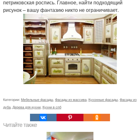
петриковская роспись. Главное, найти подходящий
рисунок – вашу фантазию никто не ограничивает.
Категории:
Мебельные фасады
,
Фасады из массива
,
Кухонные фасады
,
Фасады из
дуба
,
Дерева для кухни
,
Кухни в спб
Читайте также