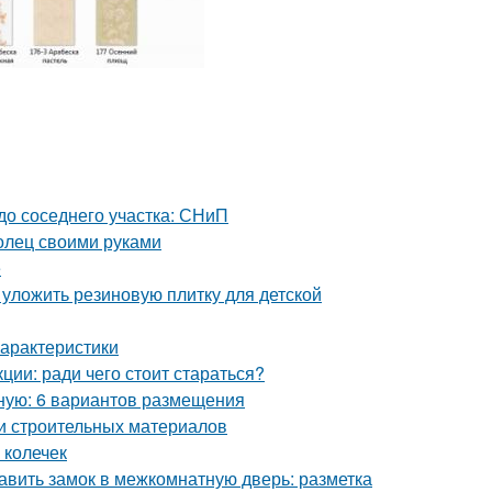
 до соседнего участка: СНиП
олец своими руками
е
 уложить резиновую плитку для детской
арактеристики
ции: ради чего стоит стараться?
бную: 6 вариантов размещения
и строительных материалов
 колечек
авить замок в межкомнатную дверь: разметка