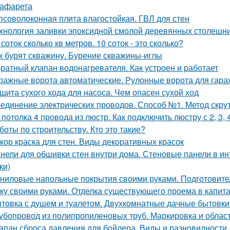
рафарета
псоволоконная плита влагостойкая. ГВЛ для стен
хнология заливки эпоксидной смолой деревянных столешн
 соток сколько кв метров. 10 соток - это сколько?
к бурят скважину. Бурение скважины-иглы
ратный клапан водонагревателя. Как устроен и работает
ражные ворота автоматические. Рулонные ворота для гара
щита сухого хода для насоса. Чем опасен сухой ход
единение электрических проводов. Способ №1. Метод скру
 потолка 4 провода из люстр. Как подключить люстру с 2, 3,
боты по строительству. Кто это такие?
кор краска для стен. Виды декоративных красок
нели для обшивки стен внутри дома. Стеновые панели в ин
ки)
ниловые напольные покрытия своими руками. Подготовите
ку своими руками. Отделка существующего проема в капитал
товка с душем и туалетом. Двухкомнатные дачные бытовки
убопровод из полипропиленовых труб. Маркировка и облас
апан сброса давления для бойлера. Виды и разновидности