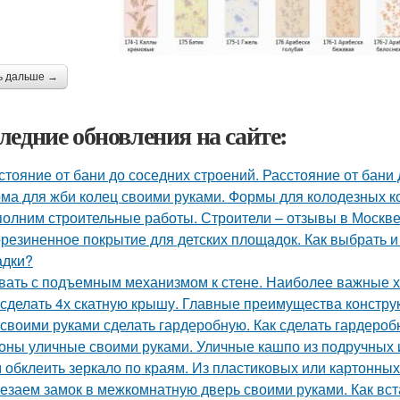
ь дальше →
ледние обновления на сайте:
стояние от бани до соседних строений. Расстояние от бани
ма для жби колец своими руками. Формы для колодезных к
олним строительные работы. Строители – отзывы в Москв
резиненное покрытие для детских площадок. Как выбрать и
адки?
вать с подъемным механизмом к стене. Наиболее важные х
 сделать 4х скатную крышу. Главные преимущества конструк
 своими руками сделать гардеробную. Как сделать гардеро
оны уличные своими руками. Уличные кашпо из подручных 
 обклеить зеркало по краям. Из пластиковых или картонных
езаем замок в межкомнатную дверь своими руками. Как вст