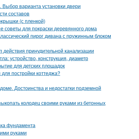
. Выбор варианта установки двери
сти составов
окрышки (с пленкой)
е советы для покраски деревянного дома
Классический пирог дивана с пружинным блоком
п действия принудительной канализации
ла: устройство, конструкция, диаметр
рытие для детских площадок
я для постройки коттеджа?
 доме. Достоинства и недостатки подземной
 выкопать колодец своими руками из бетонных
дка фундамента
оими руками