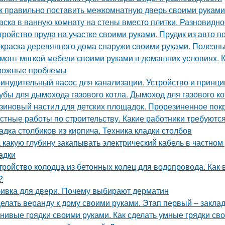
к правильно поставить межкомнатную дверь своими руками
аска в ванную комнату на стены вместо плитки. Разновидно
тройство пруда на участке своими руками. Прудик из авто п
краска деревянного дома снаружи своими руками. Полезны
монт мягкой мебели своими руками в домашних условиях. 
можные проблемы
инудительный насос для канализации. Устройство и принци
убы для дымохода газового котла. Дымоход для газового кот
зиновый настил для детских площадок. Прорезиненное пок
стные работы по строительству. Какие работники требуютс
адка столбиков из кирпича. Техника кладки столбов
 какую глубину закапывать электрический кабель в частном
адки
тройство колодца из бетонных колец для водопровода. Как
?
ивка для двери. Почему выбирают дерматин
елать веранду к дому своими руками. Этап первый – закла
нивые грядки своими руками. Как сделать умные грядки св