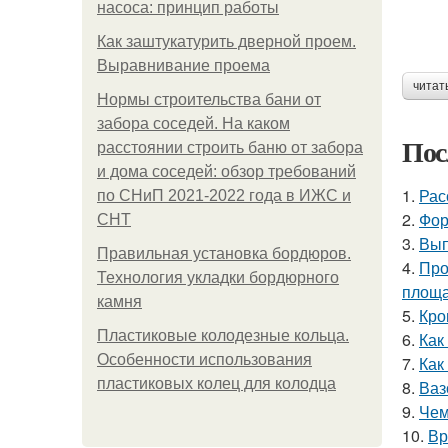
насоса: принцип работы
Как заштукатурить дверной проем.
Выравнивание проема
читат
Нормы строительства бани от
забора соседей. На каком
Пос
расстоянии строить баню от забора
и дома соседей: обзор требований
1.
Рас
по СНиП 2021-2022 года в ИЖС и
2.
Фор
СНТ
3.
Вып
Правильная установка бордюров.
4.
Про
Технология укладки бордюрного
площ
камня
5.
Кро
Пластиковые колодезные кольца.
6.
Как
Особенности использования
7.
Как
пластиковых колец для колодца
8.
Ваз
9.
Чем
10.
Вр