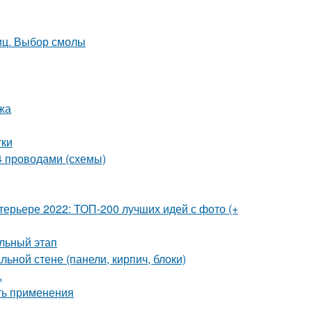
иц. Выбор смолы
жа
тки
 4 проводами (схемы)
терьере 2022: ТОП-200 лучших идей с фото (+
льный этап
ьной стене (панели, кирпич, блоки)
.
ть применения