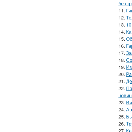
без т
11.
Ги
12.
Те
13.
10
14.
Ка
15.
Об
16.
Га
17.
За
18.
Со
19.
Из
20.
Ра
21.
Де
22.
Па
новин
23.
Ви
24.
Ар
25.
Бы
26.
Тр
27.
Кл