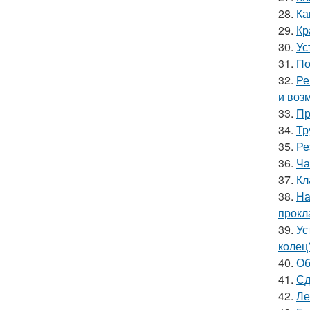
28.
Ка
29.
Кр
30.
Ус
31.
По
32.
Ре
и воз
33.
Пр
34.
Тр
35.
Ре
36.
Ча
37.
Кл
38.
На
прокл
39.
Ус
колец
40.
Об
41.
Сд
42.
Ле