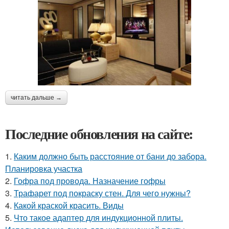
читать дальше →
Последние обновления на сайте:
1.
Каким должно быть расстояние от бани до забора.
Планировка участка
2.
Гофра под провода. Назначение гофры
3.
Трафарет под покраску стен. Для чего нужны?
4.
Какой краской красить. Виды
5.
Что такое адаптер для индукционной плиты.