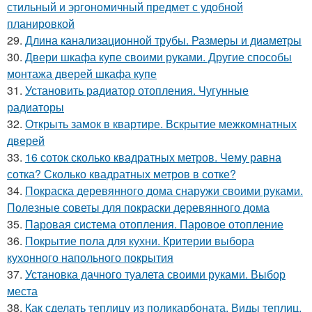
стильный и эргономичный предмет с удобной
планировкой
29.
Длина канализационной трубы. Размеры и диаметры
30.
Двери шкафа купе своими руками. Другие способы
монтажа дверей шкафа купе
31.
Установить радиатор отопления. Чугунные
радиаторы
32.
Открыть замок в квартире. Вскрытие межкомнатных
дверей
33.
16 соток сколько квадратных метров. Чему равна
сотка? Сколько квадратных метров в сотке?
34.
Покраска деревянного дома снаружи своими руками.
Полезные советы для покраски деревянного дома
35.
Паровая система отопления. Паровое отопление
36.
Покрытие пола для кухни. Критерии выбора
кухонного напольного покрытия
37.
Установка дачного туалета своими руками. Выбор
места
38.
Как сделать теплицу из поликарбоната. Виды теплиц.