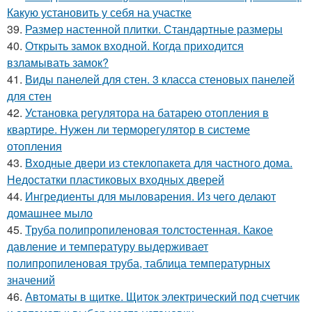
Какую установить у себя на участке
39.
Размер настенной плитки. Стандартные размеры
40.
Открыть замок входной. Когда приходится
взламывать замок?
41.
Виды панелей для стен. 3 класса стеновых панелей
для стен
42.
Установка регулятора на батарею отопления в
квартире. Нужен ли терморегулятор в системе
отопления
43.
Входные двери из стеклопакета для частного дома.
Недостатки пластиковых входных дверей
44.
Ингредиенты для мыловарения. Из чего делают
домашнее мыло
45.
Труба полипропиленовая толстостенная. Какое
давление и температуру выдерживает
полипропиленовая труба, таблица температурных
значений
46.
Автоматы в щитке. Щиток электрический под счетчик