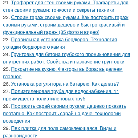
21.
Трафарет для стен своими руками. Трафареты для
стен своими руками: тонкости и секреты техники
22.
Строим гараж своими руками. Как построить гараж
своими руками: строим дешево и быстро красивый и
функциональный гараж (85 фото и видео)
23.
Правильная установка бордюров. Технология
укладки бордюрного камня
24.
Грунтовка для бетона глубокого проникновения для
внутренних работ. Свойства и назначение грунтовки
25.
Покрытие на кухню. Факторы выбора: выделяем
главное
26.
Установка регулятора на батарею. Как делать?
27.
Полиэтиленовая труба для водоснабжения. 11
преимуществ полиэтиленовых труб
28.
Построить сарай своими руками дешево показать
поэтапно. Как построить сарай на даче: технологии
возведения
29.
Пвх плитка для пола самоклеющаяся. Виды и
разновидности