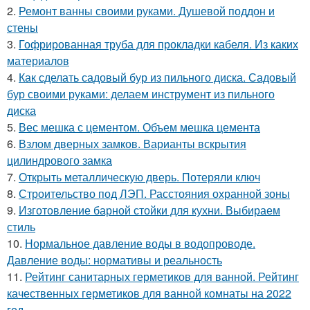
2.
Ремонт ванны своими руками. Душевой поддон и
стены
3.
Гофрированная труба для прокладки кабеля. Из каких
материалов
4.
Как сделать садовый бур из пильного диска. Садовый
бур своими руками: делаем инструмент из пильного
диска
5.
Вес мешка с цементом. Объем мешка цемента
6.
Взлом дверных замков. Варианты вскрытия
цилиндрового замка
7.
Открыть металлическую дверь. Потеряли ключ
8.
Строительство под ЛЭП. Расстояния охранной зоны
9.
Изготовление барной стойки для кухни. Выбираем
стиль
10.
Нормальное давление воды в водопроводе.
Давление воды: нормативы и реальность
11.
Рейтинг санитарных герметиков для ванной. Рейтинг
качественных герметиков для ванной комнаты на 2022
год