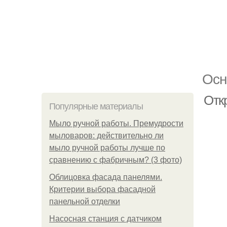
Осн
Отк
Популярные материалы
Мыло ручной работы. Премудрости
мыловаров: действительно ли
мыло ручной работы лучше по
сравнению с фабричным? (3 фото)
Облицовка фасада панелями.
Критерии выбора фасадной
панельной отделки
Насосная станция с датчиком