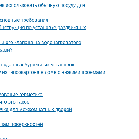
Как использовать обычную посуду для
Основные требования
Инструкция по установке раздвижных
ьного клапана на водонагревателе
уками?
я
о-ударных бурильных установок
у из гипсокартона в доме с низкими проемами
зование герметика
то это такое
учки для межкомнатных дверей
ипам поверхностей
ену