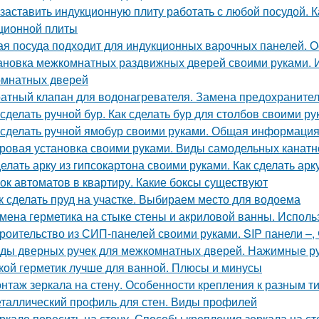
 заставить индукционную плиту работать с любой посудой. 
ционной плиты
ая посуда подходит для индукционных варочных панелей. 
ановка межкомнатных раздвижных дверей своими руками. 
мнатных дверей
атный клапан для водонагревателя. Замена предохранител
 сделать ручной бур. Как сделать бур для столбов своими р
 сделать ручной ямобур своими руками. Общая информаци
ровая установка своими руками. Виды самодельных канатн
елать арку из гипсокартона своими руками. Как сделать арк
ок автоматов в квартиру. Какие боксы существуют
к сделать пруд на участке. Выбираем место для водоема
мена герметика на стыке стены и акриловой ванны. Исполь
роительство из СИП-панелей своими руками. SIP панели –, ч
ды дверных ручек для межкомнатных дверей. Нажимные р
кой герметик лучше для ванной. Плюсы и минусы
нтаж зеркала на стену. Особенности крепления к разным т
таллический профиль для стен. Виды профилей
ркало повесить на стену. Способы крепления зеркала на ст