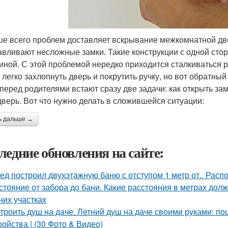
е всего проблем доставляет вскрывание межкомнатной две
авливают несложные замки. Такие конструкции с одной сто
иной. С этой проблемой нередко приходится сталкиваться
 легко захлопнуть дверь и покрутить ручку, но вот обратный
 перед родителями встают сразу две задачи: как открыть зам
дверь. Вот что нужно делать в сложившейся ситуации:
ь дальше →
ледние обновления на сайте:
ед построил двухэтажную баню с отступом 1 метр от.. Расп
стояние от забора до бани. Какие расстояния в метрах до
них участках
троить душ на даче. Летний душ на даче своими руками: по
ройства | (30 Фото & Видео)