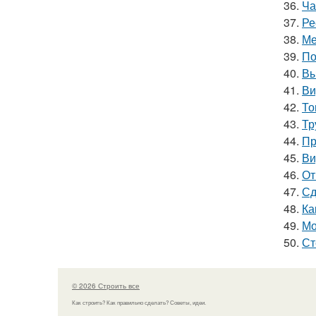
36.
Ча
37.
Ре
38.
Ме
39.
По
40.
Вы
41.
Ви
42.
То
43.
Тр
44.
Пр
45.
Ви
46.
От
47.
Сд
48.
Ка
49.
Мо
50.
Ст
© 2026 Строить все
Как строить? Как правильно сделать? Советы, идеи.