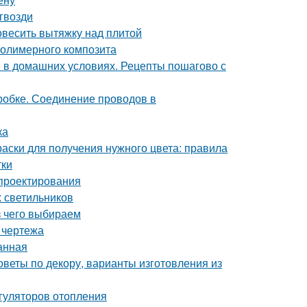
гвозди
повесить вытяжку над плитой
полимерного композита
и в домашних условиях. Рецепты пошагово с
робке. Соединение проводов в
ка
раски для получения нужного цвета: правила
тки
 проектирования
х светильников
з чего выбираем
 чертежа
анная
оветы по декору, варианты изготовления из
гуляторов отопления