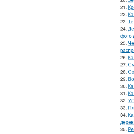
21.
Кр
22.
Ка
23.
Те
24.
Де
фото 
25.
Че
распр
26.
Ка
27.
См
28.
Со
29.
Во
30.
Ка
31.
Ка
32.
Ус
33.
Пл
34.
Ка
дерев
35.
Ре