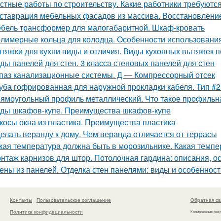
стные работы по строительству. Какие работники требуютс
ставрация мебельных фасадов из массива. Восстановлен
бель трансформер для малогабаритной. Шкаф-кровать
лимерные кольца для колодца. Особенности использования
тяжки для кухни виды и отличия. Виды кухонных вытяжек 
ды панелей для стен. 3 класса стеновых панелей для стен
паз канализационные системы. Д — Компрессорный отсек
уба гофрированная для наружной прокладки кабеля. Тип #
ямоугольный профиль металлический. Что такое профиль
ды шкафов-купе. Преимущества шкафов-купе
косы окна из пластика. Преимущества пластика
елать веранду к дому. Чем веранда отличается от террасы
кая температура должна быть в морозильнике. Какая темп
нтаж карнизов для штор. Потолочная гардина: описания, о
ены из панелей. Отделка стен панелями: виды и особеннос
Контакты
Пользовательское соглашение
Обратная св
Политика конфидециальности
Копирование раз