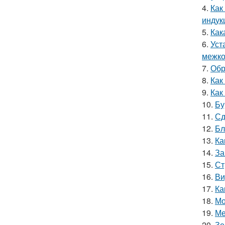
4.
Как
индук
5.
Как
6.
Уст
межко
7.
Обр
8.
Как
9.
Как
10.
Бу
11.
Сд
12.
Бл
13.
Ка
14.
За
15.
Ст
16.
Ви
17.
Ка
18.
Мо
19.
Ме
20.
Зе