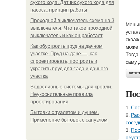
сухого хода. Датчик сухого хода для
насоса: принцип работы
Проходной выключатель схема на 3
Меньш
выключателя. Что такое проходной
устан
выключатель и как он работает
скваж
может
Как обустроить пруд на дачном
Тогда
участке. Пруд на даче —, как
саму 
спроектировать, построить и
украсить пруд для сада и дачного
читат
участка
Водосливные системы для кровли.
Пос
Неукоснительные правила
проектирования
1.
Сос
Бытовки с туалетом и душем.
2.
Рас
Применение бытовок с санузлом
сосед
3.
Пос
обуст