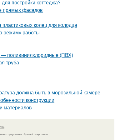
я для постройки коттеджа?
ие прямых фасадов
 пластиковых колец для колодца
по режиму работы
2 — поливинилхлоридные (ПВХ)
ная труба
ература должна быть в морозильной камере
собенности конструкции
ти материалов
язь
решено при указании обратной гиперссылки.