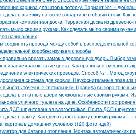
епление карниза для штор к потолку. Вариант №1 – дюбель-
к сделать вытяжку на кухне в квартире в общий стояк. Как 
ррасная композитная доска. Террасная доска из древесно-
лать мыло своими руками. Как сделать мыло своими рукам
для начинающих
м соединить провода между собой в распределительной ко
еделительной коробке: изучаем способы
к правильно врезать замок в деревянную дверь. Выбор зам
ешивание красок, какие цвета. Как правильно смешивать к
единение электрических проводов. Способ №1. Метод скру
досливная система для кровли. Неукоснительные правила
к выбрать точечные светильники. Правила выбора точечны
к сделать откатные двери межкомнатные своими руками. И
тановка уличного туалета на даче. Особенности построения
ита ДСП шпунтованная влагостойкая. Плита ДСП шпунтов
к сделать рамку. Как сделать фоторамку своими руками — с
а, картона в домашних условиях (120 фото идей)
гулятор для батареи отопления. Монтаж автоматических ре