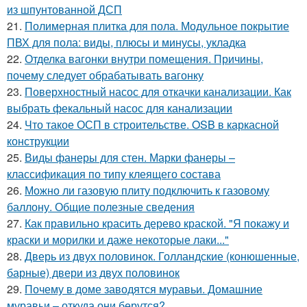
из шпунтованной ДСП
21.
Полимерная плитка для пола. Модульное покрытие
ПВХ для пола: виды, плюсы и минусы, укладка
22.
Отделка вагонки внутри помещения. Причины,
почему следует обрабатывать вагонку
23.
Поверхностный насос для откачки канализации. Как
выбрать фекальный насос для канализации
24.
Что такое ОСП в строительстве. OSB в каркасной
конструкции
25.
Виды фанеры для стен. Марки фанеры –
классификация по типу клеящего состава
26.
Можно ли газовую плиту подключить к газовому
баллону. Общие полезные сведения
27.
Как правильно красить дерево краской. "Я покажу и
краски и морилки и даже некоторые лаки..."
28.
Дверь из двух половинок. Голландские (конюшенные,
барные) двери из двух половинок
29.
Почему в доме заводятся муравьи. Домашние
муравьи – откуда они берутся?