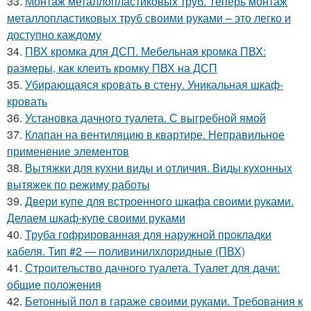
33.
Монтаж металлопластиковых труб. Теперь монтаж
металлопластиковых труб своими руками – это легко и
доступно каждому
34.
ПВХ кромка для ДСП. Мебельная кромка ПВХ:
размеры, как клеить кромку ПВХ на ДСП
35.
Убирающаяся кровать в стену. Уникальная шкаф-
кровать
36.
Установка дачного туалета. С выгребной ямой
37.
Клапан на вентиляцию в квартире. Неправильное
применение элементов
38.
Вытяжки для кухни виды и отличия. Виды кухонных
вытяжек по режиму работы
39.
Двери купе для встроенного шкафа своими руками.
Делаем шкаф-купе своими руками
40.
Труба гофрированная для наружной прокладки
кабеля. Тип #2 — поливинилхлоридные (ПВХ)
41.
Строительство дачного туалета. Туалет для дачи:
общие положения
42.
Бетонный пол в гараже своими руками. Требования к