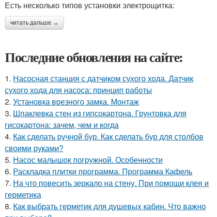
Есть несколько типов установки электрощитка:
читать дальше →
Последние обновления на сайте:
1.
Насосная станция с датчиком сухого хода. Датчик
сухого хода для насоса: принцип работы
2.
Установка врезного замка. Монтаж
3.
Шпаклевка стен из гипсокартона. Грунтовка для
гисокартона: зачем, чем и когда
4.
Как сделать ручной бур. Как сделать бур для столбов
своими руками?
5.
Насос малышок погружной. Особенности
6.
Раскладка плитки программа. Программа Кафель
7.
На что повесить зеркало на стену. При помощи клея и
герметика
8.
Как выбрать герметик для душевых кабин. Что важно