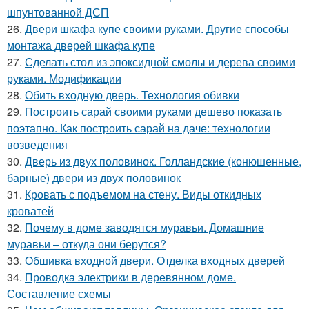
шпунтованной ДСП
26.
Двери шкафа купе своими руками. Другие способы
монтажа дверей шкафа купе
27.
Сделать стол из эпоксидной смолы и дерева своими
руками. Модификации
28.
Обить входную дверь. Технология обивки
29.
Построить сарай своими руками дешево показать
поэтапно. Как построить сарай на даче: технологии
возведения
30.
Дверь из двух половинок. Голландские (конюшенные,
барные) двери из двух половинок
31.
Кровать с подъемом на стену. Виды откидных
кроватей
32.
Почему в доме заводятся муравьи. Домашние
муравьи – откуда они берутся?
33.
Обшивка входной двери. Отделка входных дверей
34.
Проводка электрики в деревянном доме.
Составление схемы