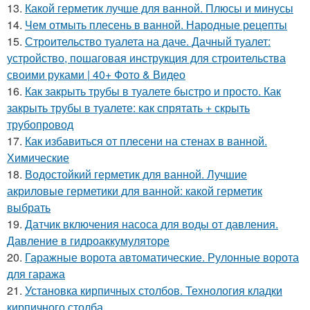
13.
Какой герметик лучше для ванной. Плюсы и минусы
14.
Чем отмыть плесень в ванной. Народные рецепты
15.
Строительство туалета на даче. Дачный туалет:
устройство, пошаговая инструкция для строительства
своими руками | 40+ Фото & Видео
16.
Как закрыть трубы в туалете быстро и просто. Как
закрыть трубы в туалете: как спрятать + скрыть
трубопровод
17.
Как избавиться от плесени на стенах в ванной.
Химические
18.
Водостойкий герметик для ванной. Лучшие
акриловые герметики для ванной: какой герметик
выбрать
19.
Датчик включения насоса для воды от давления.
Давление в гидроаккумуляторе
20.
Гаражные ворота автоматические. Рулонные ворота
для гаража
21.
Установка кирпичных столбов. Технология кладки
кирпичного столба