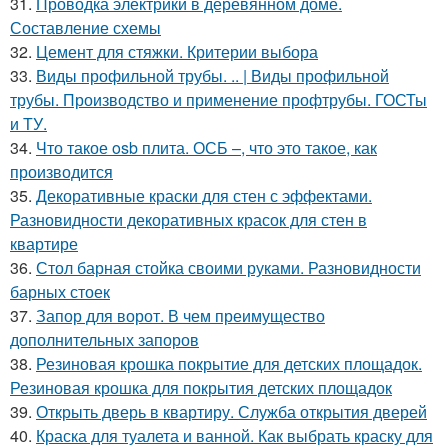
31.
Проводка электрики в деревянном доме.
Составление схемы
32.
Цемент для стяжки. Критерии выбора
33.
Виды профильной трубы. .. | Виды профильной
трубы. Производство и применение профтрубы. ГОСТы
и ТУ.
34.
Что такое osb плита. ОСБ –, что это такое, как
производится
35.
Декоративные краски для стен с эффектами.
Разновидности декоративных красок для стен в
квартире
36.
Стол барная стойка своими руками. Разновидности
барных стоек
37.
Запор для ворот. В чем преимущество
дополнительных запоров
38.
Резиновая крошка покрытие для детских площадок.
Резиновая крошка для покрытия детских площадок
39.
Открыть дверь в квартиру. Служба открытия дверей
40.
Краска для туалета и ванной. Как выбрать краску для