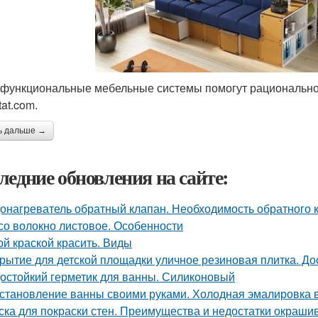
функциональные мебельные системы помогут рационально и
tat.com.
ь дальше →
ледние обновления на сайте:
онагреватель обратный клапан. Необходимость обратного 
со волокно листовое. Особенности
ой краской красить. Виды
рытие для детской площадки уличное резиновая плитка. До
остойкий герметик для ванны. Силиконовый
становление ванны своими руками. Холодная эмалировка 
ска для покраски стен. Преимущества и недостатки окраши