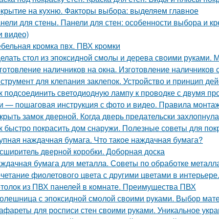
крытие на кухню. Факторы выбора: выделяем главное
нели для стены. Панели для стен: особенности выбора и 
и видео)
бельная кромка пвх. ПВХ кромки
елать стол из эпоксидной смолы и дерева своими руками.
готовление наличников на окна. Изготовление наличников 
струмент для клепания заклепок. Устройство и принцип дей
к подсоединить светодиодную лампу к проводке с двумя п
и — пошаговая инструкция с фото и видео. Правила монта
крыть замок дверной. Когда дверь предательски захлопнулас
к быстро покрасить дом снаружи. Полезные советы для пок
упная наждачная бумага. Что такое наждачная бумага?
сширитель дверной коробки. Доборная доска
ждачная бумага для металла. Советы по обработке металл
четание фиолетового цвета с другими цветами в интерьере
толок из ПВХ панелей в комнате. Преимущества ПВХ
олешница с эпоксидной смолой своими руками. Выбор мат
афареты для росписи стен своими руками. Уникальное ук