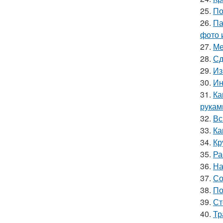
25.
По
26.
Па
фото 
27.
Ме
28.
Сд
29.
Из
30.
Ин
31.
Ка
рукам
32.
Вс
33.
Ка
34.
Кр
35.
Ра
36.
На
37.
Со
38.
По
39.
Ст
40.
Тр