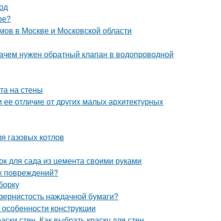
од
ре?
мов в Москве и Московской области
Зачем нужен обратный клапан в водопроводной
та на стены
и ее отличие от других малых архитектурных
я газовых котлов
ок для сада из цемента своими руками
их повреждений?
борку
 зернистость наждачной бумаги?
и особенности конструкции
аски стен. Как выбрать краску для стен.