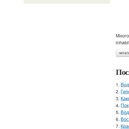
Много
inhabi
читат
Пос
1.
Вод
2.
Гип
3.
Как
4.
Пок
5.
Вод
6.
Вос
7.
Кра