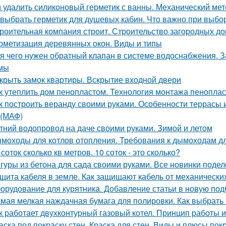
 удалить силиконовый герметик с ванны. Механический мет
 выбрать герметик для душевых кабин. Что важно при выбо
роительная компания строит. Строительство загородных до
рметизация деревянных окон. Виды и типы
я чего нужен обратный клапан в системе водоснабжения. 
мы
крыть замок квартиры. Вскрытие входной двери
к утеплить дом пенопластом. Технология монтажа пеноплас
к построить веранду своими руками. Особенности террасы 
(МАФ)
тний водопровод на даче своими руками. Зимой и летом
моходы для котлов отопления. Требования к дымоходам дл
 соток сколько кв метров. 10 соток - это сколько?
гуры из бетона для сада своими руками. Все новинки подел
щита кабеля в земле. Как защищают кабель от механическ
орудование для курятника. Добавление статьи в новую под
мая мелкая наждачная бумага для полировки. Как выбрать
к работает двухконтурный газовый котел. Принцип работы 
аска под покраску стен. Краска для стен. Виды и плюсы покр