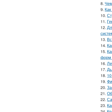
8.
Чем
9.
Как
10.
Ст
11.
Ге
12.
Дл
систе
13.
Вс
14.
Ка
15.
Ка
форм 
16.
Ле
17.
Ды
18.
10
19.
Фи
20.
За
21.
Об
22.
Са
23.
Ка
24.
Кр