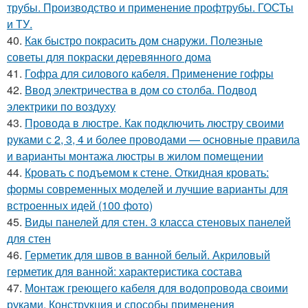
трубы. Производство и применение профтрубы. ГОСТы
и ТУ.
40.
Как быстро покрасить дом снаружи. Полезные
советы для покраски деревянного дома
41.
Гофра для силового кабеля. Применение гофры
42.
Ввод электричества в дом со столба. Подвод
электрики по воздуху
43.
Провода в люстре. Как подключить люстру своими
руками с 2, 3, 4 и более проводами — основные правила
и варианты монтажа люстры в жилом помещении
44.
Кровать с подъемом к стене. Откидная кровать:
формы современных моделей и лучшие варианты для
встроенных идей (100 фото)
45.
Виды панелей для стен. 3 класса стеновых панелей
для стен
46.
Герметик для швов в ванной белый. Акриловый
герметик для ванной: характеристика состава
47.
Монтаж греющего кабеля для водопровода своими
руками. Конструкция и способы применения