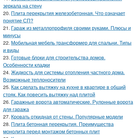
зеркала на стену
20.
Плита перекрытия железобетонная. Что означает
понятие СП?
21.
Гараж из металлопрофиля своими руками. Плюсы и
минусы
22.
Мобильная мебель трансформер для спальни. Типы
и виды
23.
Готовые блоки для строительства домов.
Особенности кладки
24.
Жидкость для системы отопления частного дома.
Возможные теплоносители
25.
Как сделать вытяжку на кухне в квартире в общий
стояк. Как повесить вытяжку над плитой
26.
Гаражные ворота автоматические. Рулонные ворота
для гаража
27.
Кровать откидная от стены. Популярные модели
28.
Плита бетонная перекрытия. Преимущества
монолита перед монтажом бетонных плит