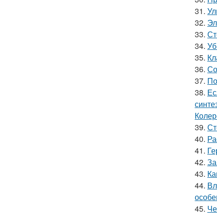
31.
Ул
32.
Эл
33.
Ст
34.
Уб
35.
Кл
36.
Со
37.
По
38.
Ес
синте
Колер
39.
Ст
40.
Ра
41.
Ге
42.
За
43.
Ка
44.
Вл
особе
45.
Че