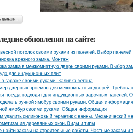
ь дальше →
ледние обновления на сайте:
весной потолок своими руками из панелей. Выбор панелей 
ановка врезного замка. Монтаж
зка замка в межкомнатную дверь своими руками. Выбор за
уда для индукционных плит
 в гараже своими руками. Заливка бетона
мер дверных проемов для межкомнатных дверей. Требова
ая посуда подходит для индукционных варочных панелей. 
 сделать ручной ямобур своими руками. Общая информаци
ной ямобур своими руками. Общая информация
м удалить силиконовый герметик с ванны. Механический м
рметизация деревянных окон. Виды и типы
е найти заказы на строительные работы. Частные заказы и 