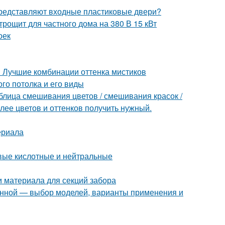
 представляют входные пластиковые двери?
рощит для частного дома на 380 В 15 кВт
оек
. Лучшие комбинации оттенка мистиков
го потолка и его виды
блица смешивания цветов / смешивания красок /
олее цветов и оттенков получить нужный.
ериала
вые кислотные и нейтральные
и материала для секций забора
анной — выбор моделей, варианты применения и