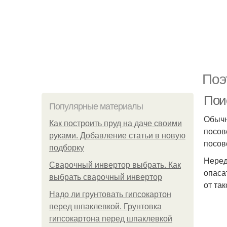
Поэ
Поис
Популярные материалы
Обычн
Как построить пруд на даче своими
посов
руками. Добавление статьи в новую
посов
подборку
Неред
Сварочный инвертор выбрать. Как
опаса
выбрать сварочный инвертор
от та
Надо ли грунтовать гипсокартон
перед шпаклевкой. Грунтовка
гипсокартона перед шпаклевкой