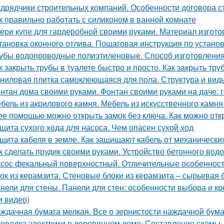
дрядчики строительных компаний. Особенности договора с
к правильно работать с силиконом в ванной комнате
ери купе для гардеробной своими руками. Материал изгот
тановка оконного отлива. Пошаговая инструкция по устано
убы водопроводные полиэтиленовые. Способ изготовления,
к закрыть трубы в туалете быстро и просто. Как закрыть тру
ниловая плитка самоклеющаяся для пола. Структура и вид
нтан дома своими руками. Фонтан своими руками на даче:
бель из акрилового камня. Мебель из искусственного камн
ее помощью можно открыть замок без ключа. Как можно отк
щита сухого хода для насоса. Чем опасен сухой ход
щита кабеля в земле. Как защищают кабель от механическ
к сделать прудик своими руками. Устройство бетонного вод
сос фекальный поверхностный. Отличительные особеннос
ок из керамзита. Стеновые блоки из керамзита – сырьевая 
нели для стены. Панели для стен: особенности выбора и 
и видео)
ждачная бумага мелкая. Все о зернистости наждачной бума
оводка электрики в деревянном доме. Составление схемы