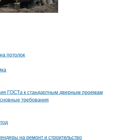
на потолок
мка
ния ГОСТа к стандартным дверным проемам
Основные требования
я
етод
тендеры на ремонт и строительство