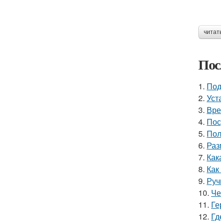
читат
Пос
1.
Под
2.
Уст
3.
Вре
4.
Пос
5.
Пол
6.
Раз
7.
Как
8.
Как
9.
Руч
10.
Че
11.
Ге
12.
Гд