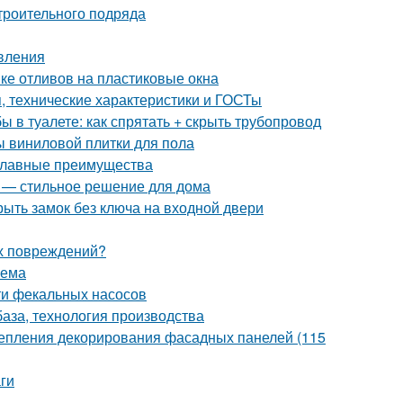
троительного подряда
овления
вке отливов на пластиковые окна
 технические характеристики и ГОСТы
бы в туалете: как спрятать + скрыть трубопровод
ы виниловой плитки для пола
 главные преимущества
я — стильное решение для дома
рыть замок без ключа на входной двери
их повреждений?
оема
ти фекальных насосов
база, технология производства
крепления декорирования фасадных панелей (115
ги