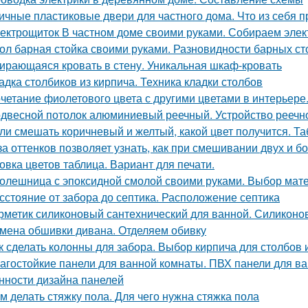
ичные пластиковые двери для частного дома. Что из себя
ектрощиток В частном доме своими руками. Собираем элект
ол барная стойка своими руками. Разновидности барных ст
ирающаяся кровать в стену. Уникальная шкаф-кровать
адка столбиков из кирпича. Техника кладки столбов
четание фиолетового цвета с другими цветами в интерьере
двесной потолок алюминиевый реечный. Устройство реечно
ли смешать коричневый и желтый, какой цвет получится. Та
за оттенков позволяет узнать, как при смешивании двух и б
овка цветов таблица. Вариант для печати.
олешница с эпоксидной смолой своими руками. Выбор мат
сстояние от забора до септика. Расположение септика
рметик силиконовый сантехнический для ванной. Силиконо
мена обшивки дивана. Отделяем обивку
к сделать колонны для забора. Выбор кирпича для столбов 
агостойкие панели для ванной комнаты. ПВХ панели для в
нности дизайна панелей
м делать стяжку пола. Для чего нужна стяжка пола