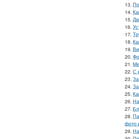
13.
По
14.
Ка
15.
Дв
16.
Ус
17.
Тр
18.
Ка
19.
Ви
20.
Фо
21.
Ме
22.
С 
23.
За
24.
За
25.
Ка
26.
На
27.
Бл
28.
Па
фото 
29.
На
30.
Пр