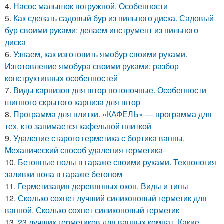
4.
Насос малышок погружной. Особенности
5.
Как сделать садовый бур из пильного диска. Садовый
бур своими руками: делаем инструмент из пильного
диска
6.
Узнаем, как изготовить ямобур своими руками.
Изготовление ямобура своими руками: разбор
конструктивных особенностей
7.
Виды карнизов для штор потолочные. Особенности
шинного скрытого карниза для штор
8.
Программа для плитки. «КАФЕЛЬ» — программа для
тех, кто занимается кафельной плиткой
9.
Удаление старого герметика с бортика ванны.
Механический способ удаления герметика
10.
Бетонные полы в гараже своими руками. Технология
заливки пола в гараже бетоном
11.
Герметизация деревянных окон. Виды и типы
12.
Сколько сохнет лучший силиконовый герметик для
ванной. Сколько сохнет силиконовый герметик
13.
23 лучших герметиков для ванных комнат. Какие