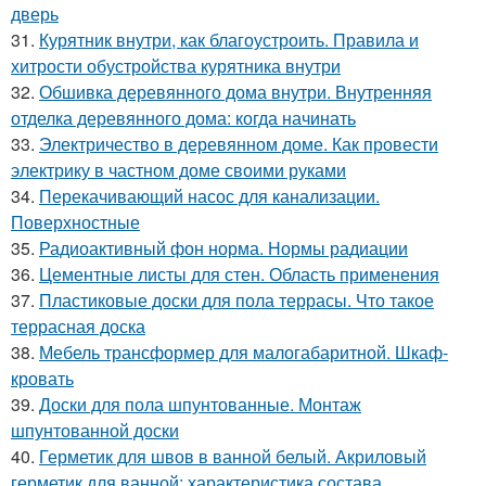
дверь
31.
Курятник внутри, как благоустроить. Правила и
хитрости обустройства курятника внутри
32.
Обшивка деревянного дома внутри. Внутренняя
отделка деревянного дома: когда начинать
33.
Электричество в деревянном доме. Как провести
электрику в частном доме своими руками
34.
Перекачивающий насос для канализации.
Поверхностные
35.
Радиоактивный фон норма. Нормы радиации
36.
Цементные листы для стен. Область применения
37.
Пластиковые доски для пола террасы. Что такое
террасная доска
38.
Мебель трансформер для малогабаритной. Шкаф-
кровать
39.
Доски для пола шпунтованные. Монтаж
шпунтованной доски
40.
Герметик для швов в ванной белый. Акриловый
герметик для ванной: характеристика состава