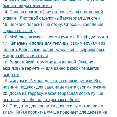
бывают виды герметиков
14.
Панели влагостойкие стеновые для внутренней
отделки. Листовой отделочный материал для стен
15.
Зеркало повесить на стену. Способы крепления
зеркала на стену
16.
Мебель для куклы своими руками. Шкаф для кукол
17.
Капельный полив для теплицы своими руками из
шланга. Капельный полив: капельницы, спринклеры,
микроразбрызгиватели
18.
Водостойкий герметик для ванной. Лучшие
акриловые герметики для ванной: какой герметик
выбрать
19.
Фигуры из бетона для сада своими руками. Все
новинки поделок для сада из цемента своими руками
20.
Доска на террасу. Какая террасная доска лучше
всего ведет себя под открытым небом?
21.
Средство для пропитки древесины от гниения и
влаги. Какая пропитка лучше подойдет для дерева на