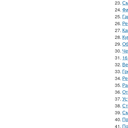
23.
См
24.
Фи
25.
Га
26.
Ре
27.
Ка
28.
Ку
29.
Об
30.
Че
31.
16
32.
Ве
33.
Гр
34.
Ре
35.
Ра
36.
От
37.
Ус
38.
Ст
39.
См
40.
Пр
41.
По