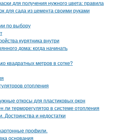
раски для получения нужного цвета: правила
ок для сада из цемента своими руками
ии по выбору
т
тройства курятника внутри
янного дома: когда начинать
ько квадратных метров в сотке?
ия
гуляторов отопления
ружные откосы для пластиковых окон
ен ли терморегулятор в системе отопления
и. Достоинства и недостатки
окартонные профили.
овка основания