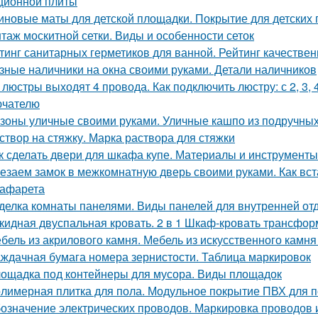
ционной плиты
иновые маты для детской площадки. Покрытие для детских
таж москитной сетки. Виды и особенности сеток
тинг санитарных герметиков для ванной. Рейтинг качествен
зные наличники на окна своими руками. Детали наличников
 люстры выходят 4 провода. Как подключить люстру: с 2, 3
ючателю
зоны уличные своими руками. Уличные кашпо из подручных
створ на стяжку. Марка раствора для стяжки
к сделать двери для шкафа купе. Материалы и инструменты
езаем замок в межкомнатную дверь своими руками. Как вст
рафарета
делка комнаты панелями. Виды панелей для внутренней от
кидная двуспальная кровать. 2 в 1 Шкаф-кровать трансформ
бель из акрилового камня. Мебель из искусственного камн
ждачная бумага номера зернистости. Таблица маркировок
ощадка под контейнеры для мусора. Виды площадок
лимерная плитка для пола. Модульное покрытие ПВХ для п
означение электрических проводов. Маркировка проводов 