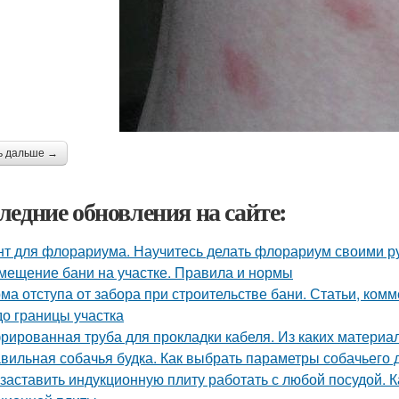
ь дальше →
ледние обновления на сайте:
нт для флорариума. Научитесь делать флорариум своими р
мещение бани на участке. Правила и нормы
ма отступа от забора при строительстве бани. Статьи, комм
до границы участка
рированная труба для прокладки кабеля. Из каких материа
вильная собачья будка. Как выбрать параметры собачьего 
 заставить индукционную плиту работать с любой посудой. 