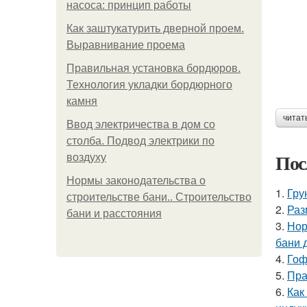
насоса: принцип работы
Как заштукатурить дверной проем.
Выравнивание проема
Правильная установка бордюров.
Технология укладки бордюрного
камня
читат
Ввод электричества в дом со
столба. Подвод электрики по
Пос
воздуху
Нормы законодательства о
1.
Гру
строительстве бани.. Строительство
2.
Раз
бани и расстояния
3.
Нор
бани 
4.
Гоф
5.
Пра
6.
Как