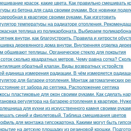
ешивание красок, какие цвета. Как правильно смешивать к
гуры из бетона для сада своими руками. Все новинки подел
рдеробная в квартире своими руками. Как изготовить
гулятор температуры на радиаторе отопления. Рекомендац
ркасная теплица из поликарбоната. Выбираем поликарбона
рятник внутри, как благоустроить. Правила и хитрости обус
шивка деревянного дома внутри. Внутренняя отделка дерев
м обшивают теплицы. Органическое стекло для покрытия
 соток сколько квадратных метров. Чему равна сотка? Скол
нтиляция обратный клапан. Виды возвратных устройств
ей единица измерения радиации. В чём измеряется радиац
гулятор для батареи отопления. Монтаж автоматических ре
сстояние от забора до септика. Расположение септика
косы пластиковые для окон своими руками. Как сделать на
тановка регулятора на батарею отопления в квартире. Нуж
олешница для кухни из искусственного камня своими рукам
ешать синий и фиолетовый. Таблица смешивания цветов
офиль для монтажа гипсокартона. Какими могут быть гипс
крытие на детскую площадку из резиновой крошки. Подгот