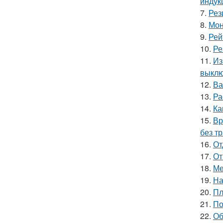
индук
7.
Рез
8.
Мон
9.
Рей
10.
Ре
11.
Из
выкл
12.
Ва
13.
Ра
14.
Ка
15.
Вр
без т
16.
От
17.
От
18.
Ме
19.
На
20.
Пл
21.
По
22.
Об