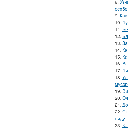
8.
Узн
особе
9.
Как
10.
Лу
11.
Бе
12.
Бл
13.
За
14.
Ка
15.
Ка
16.
Вс
17.
Ли
18.
Ус
мусор
19.
Ви
20.
Оч
21.
До
22.
Ст
виду
23.
Ка