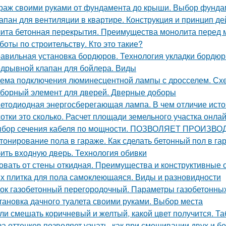
раж своими руками от фундамента до крыши. Выбор фунда
апан для вентиляции в квартире. Конструкция и принцип де
ита бетонная перекрытия. Преимущества монолита перед 
боты по строительству. Кто это такие?
авильная установка бордюров. Технология укладки бордюр
дрывной клапан для бойлера. Виды
ема подключения люминесцентной лампы с дросселем. Сх
борный элемент для дверей. Дверные доборы
етодиодная энергосберегающая лампа. В чем отличие исто
сотки это сколько. Расчет площади земельного участка онла
бор сечения кабеля по мощности. ПОЗВОЛЯЕТ ПРОИ
тонирование пола в гараже. Как сделать бетонный пол в г
ить входную дверь. Технология обивки
овать от стены откидная. Преимущества и конструктивные 
х плитка для пола самоклеющаяся. Виды и разновидности
ок газобетонный перегородочный. Параметры газобетонны
тановка дачного туалета своими руками. Выбор места
ли смешать коричневый и желтый, какой цвет получится. Та
за оттенков позволяет узнать, как при смешивании двух и б