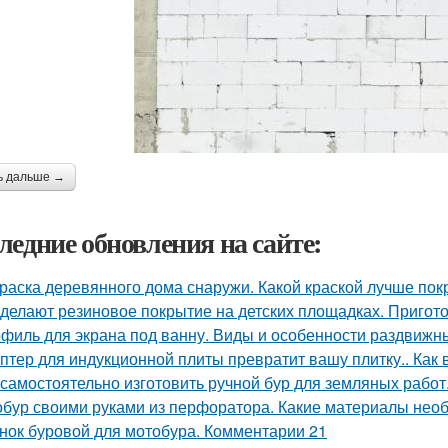
ь дальше →
ледние обновления на сайте:
раска деревянного дома снаружи. Какой краской лучше по
 делают резиновое покрытие на детских площадках. Пригот
филь для экрана под ванну. Виды и особенности раздвижн
птер для индукционной плиты превратит вашу плитку.. Как
 самостоятельно изготовить ручной бур для земляных работ
бур своими руками из перфоратора. Какие материалы нео
нок буровой для мотобура. Комментарии 21