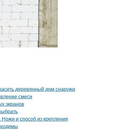
красить деревянный дом снаружи
овление смеси
ых экранов
 выбрать
. Ножи и способ из крепления
бходимы