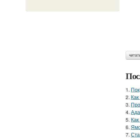
читат
Пос
1.
Пок
2.
Как
3.
Про
4.
Ада
5.
Как
6.
Ямо
7.
Ста