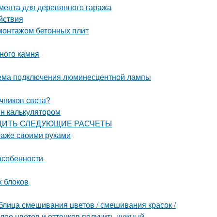
мента для деревянного гаража
йствия
монтажом бетонных плит
ного камня
ема подключения люминесцентной лампы
чников света?
йн калькулятором
ЗВОДИТЬ СЛЕДУЮЩИЕ РАСЧЕТЫ
араже своими руками
особенности
х блоков
блица смешивания цветов / смешивания красок /
олее цветов и оттенков получить нужный.