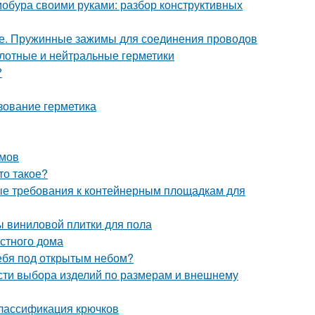
мобура своими руками: разбор конструктивных
ке. Пружинные зажимы для соединения проводов
лотные и нейтральные герметики
?
зование герметика
змов
то такое?
ые требования к контейнерным площадкам для
ы виниловой плитки для пола
стного дома
себя под открытым небом?
сти выбора изделий по размерам и внешнему
Классификация крючков