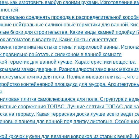
аем, как изготовить ямобур своими руками. Изготовление я
нностей
 правильно соединять провода в распределительной короб
чшие нейтральные силиконовые герметики для ванной. Кис
лые блоки для строительства. Какие виды камней подойдут
ок автоматов в квартиру. Какие боксы существуют
мена герметика на стыке стены и акриловой ванны. Исполь
к правильно работать с силиконом в ванной комнате
кой герметик для ванной лучше. Характеристики вещества
крываем замки дверные. Разновидности замочных механи
нолеумная плитка для пола. Поливиниловая плитка –, что э
тройство контейнерной площадки для мусора. Архитектурн
а
ниловая плитка самоклеющаяся для пола. Структура и вид
истные сооружения ТОПАС. Лучшие септики ТОПАС для ча
ска на террасу. Какая террасная доска лучше всего ведет 
еновые панели для ванной под плитку листовые. Особенно
кой крючок нужен для вязания ковриков из старых вещей. 