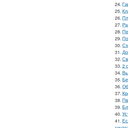
24.
Га
25.
Кл
26.
Пл
27.
Ра
28.
Пр
29.
По
30.
Сх
31.
До
32.
Св
33.
2 
34.
Вы
35.
Бе
36.
Об
37.
Кр
38.
Пв
39.
Бл
40.
Ус
41.
Ес
синте