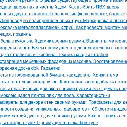
одная дверь пвх в частный дом. Как выбрать ПВХ-дверь
ерь из двух половинок. Голландские (конюшенные, барные)
убопровод из полипропиленовых труб. Маркировка и облас
окладка металлопластиковых труб. Как провести монтаж м
укция, правила
бель в кукольный домик своими руками. Варианты материа
пор для ворот. В чем преимущество дополнительных запор
адка столбиков из кирпича. Техника кладки столбов
ставрация мебельных фасадов из массива. Восстановлен
ррасная доска dpk. Гарантии
еты из гофрированной бумаги, как сделать. Хризантема
нтаж потолочных карнизов. Как правильно подобрать пото
косы пластиковые для окон своими руками. Как сделать на
моклеющаяся плитка пвх для пола. Характеристики
афареты для декора стен своими руками. Трафареты для де
нности создания уникальных трафаретов (105 фото и видео
роим летний душ на даче своими руками. Как построить ле
ды шкафов-купе. Преимущества шкафов-купе