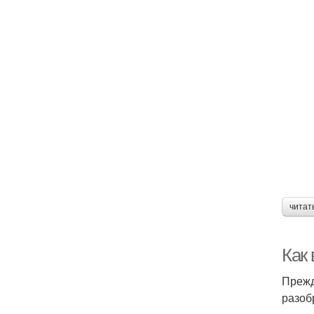
читат
Как 
Прежд
разоб