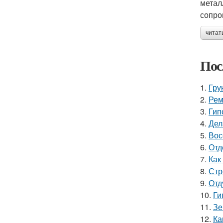
метал
сопро
читат
Пос
1.
Гру
2.
Рем
3.
Гип
4.
Дел
5.
Вос
6.
Отд
7.
Как
8.
Стр
9.
Отд
10.
Ги
11.
Зе
12.
Ка