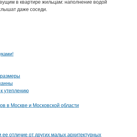
вущим в квартире жильцам: наполнение водой
слышат даже соседи.
уками!
и размеры
ванны
 к утеплению
ов в Москве и Московской области
и ее отличие от других малых архитектурных