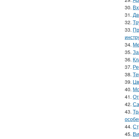
30.
Вх
31.
Дв
32.
Тр
33.
Пр
инстр
34.
Ме
35.
За
36.
Кл
37.
Ре
38.
Те
39.
Цв
40.
Мо
41.
От
42.
Са
43.
Тр
особе
44.
Ст
45.
Ви