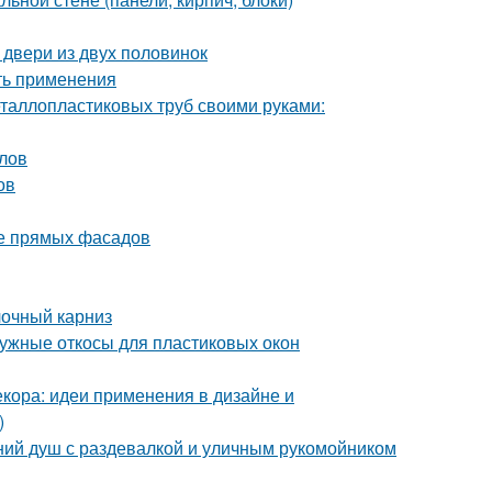
 двери из двух половинок
ть применения
еталлопластиковых труб своими руками:
лов
ов
ие прямых фасадов
лочный карниз
ружные откосы для пластиковых окон
кора: идеи применения в дизайне и
)
тний душ с раздевалкой и уличным рукомойником