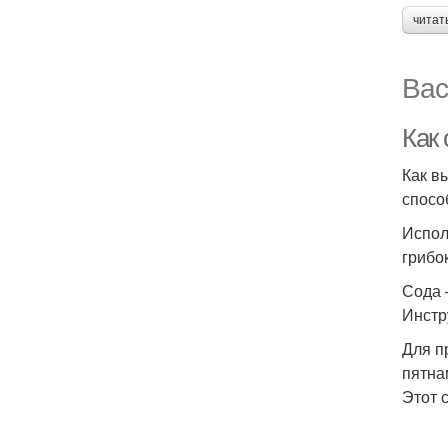
читат
Вас
Как
Как в
спосо
Испол
грибок
Сода 
Инстр
Для п
пятна
Этот 