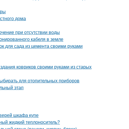
уры
стного дома
лючение при отсутствии воды
ронированного кабеля в земле
ок для сада из цемента своими руками
здания ковриков своими руками из старых
выбирать для отопительных приборов
льный этап
дверей шкафа купе
ьный жидкий теплоноситель?
ьной стене (панели, кирпич, блоки)