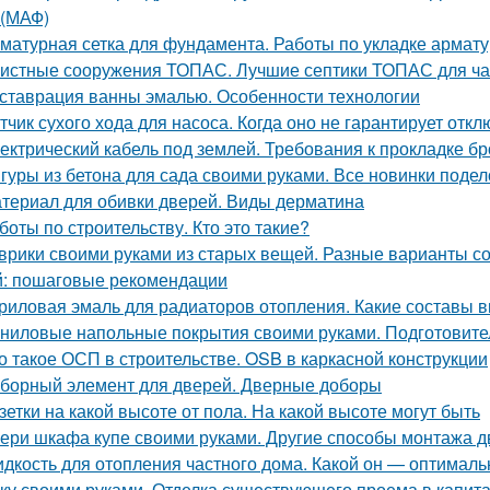
(МАФ)
матурная сетка для фундамента. Работы по укладке армат
истные сооружения ТОПАС. Лучшие септики ТОПАС для ча
ставрация ванны эмалью. Особенности технологии
тчик сухого хода для насоса. Когда оно не гарантирует отк
ектрический кабель под землей. Требования к прокладке б
гуры из бетона для сада своими руками. Все новинки подел
териал для обивки дверей. Виды дерматина
боты по строительству. Кто это такие?
врики своими руками из старых вещей. Разные варианты со
: пошаговые рекомендации
риловая эмаль для радиаторов отопления. Какие составы 
ниловые напольные покрытия своими руками. Подготовите
о такое ОСП в строительстве. OSB в каркасной конструкции
борный элемент для дверей. Дверные доборы
зетки на какой высоте от пола. На какой высоте могут быть
ери шкафа купе своими руками. Другие способы монтажа 
дкость для отопления частного дома. Какой он — оптимал
ку своими руками. Отделка существующего проема в капитал