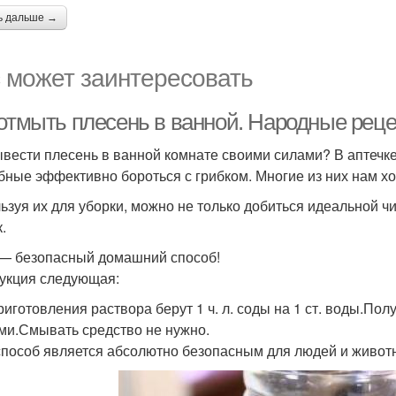
ь дальше →
 может заинтересовать
 отмыть плесень в ванной. Народные рец
ывести плесень в ванной комнате своими силами? В аптечке
бные эффективно бороться с грибком. Многие из них нам х
ьзуя их для уборки, можно не только добиться идеальной ч
.
— безопасный домашний способ!
укция следующая:
риготовления раствора берут 1 ч. л. соды на 1 ст. воды.По
ми.Смывать средство не нужно.
способ является абсолютно безопасным для людей и животны