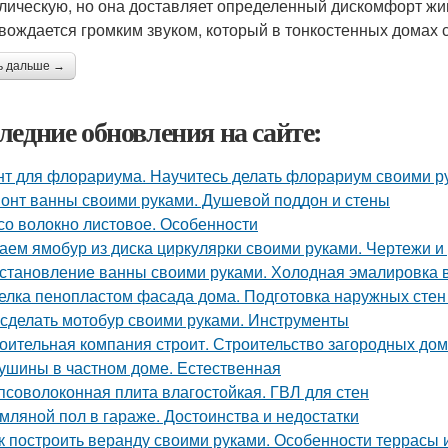
лическую, но она доставляет определенный дискомфорт жи
вождается громким звуком, который в тонкостенных домах 
ь дальше →
ледние обновления на сайте:
нт для флорариума. Научитесь делать флорариум своими р
онт ванны своими руками. Душевой поддон и стены
со волокно листовое. Особенности
аем ямобур из диска циркулярки своими руками. Чертежи 
становление ванны своими руками. Холодная эмалировка 
елка пенопластом фасада дома. Подготовка наружных стен
 сделать мотобур своими руками. Инструменты
оительная компания строит. Строительство загородных дом
ушины в частном доме. Естественная
псоволоконная плита влагостойкая. ГВЛ для стен
мляной пол в гараже. Достоинства и недостатки
к построить веранду своими руками. Особенности террасы 