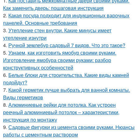
1.
Как поставить межкомнатные двери своими руками.
Как заменить дверь: пошаговая инструкция
2.
Какая посуда подходит для индукционных варочных
панелей. Основные требования
3.
Утепление стен внутри. Какие минусы имеет
утепление изнутри
4.
Ручной землебур садовый 7 видов. Что это такое?
5.
Узнаем, как изготовить ямобур своими руками.
Изготовление ямобура своими руками: разбор
конструктивных особенностей
6.
Белые блоки для строительства. Какие виды камней
подойдут?
7.
Какой герметик лучше выбрать для ванной комнаты.
Виды герметиков
8.
Алюминиевые рейки для потолка. Как устроен
реечный алюминиевый потолок – характеристики,
инструкция по монтажу
9.
Садовые фигурки из цемента своими руками. Нюансы
работы с цементным раствором