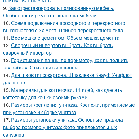
плитку.. Как выбрать
9.
Как отреставрировать полированную мебель.
Особенности ремонта сколов на мебели
10.
Схема подключения проходного и перекрестного
выключателя с 3х мест. Прибор перекрестного типа
11.
Вес мешка с цементом. Объем мешка цемента
12.
Сварочный инвертор выбрать. Как выбрать
сварочный инвертор
13.
Герметизация ванны по периметру, как выполнить
эту работу. Стык плитки и ванны
14.
Для швов гипсокартона. Шпаклевка Кнауф Унифлот
для швов
15.
Материалы для когтеточки. 11 идей, как сделать
когтеточку для кошки своими руками
16.
Размеры крепления унитаза. Крепежи, применяемые
при установке и сборке унитаза
17.
Размеры установки унитаза. Основные правила
выбора размера унитаза: фото привлекательных
санузлов