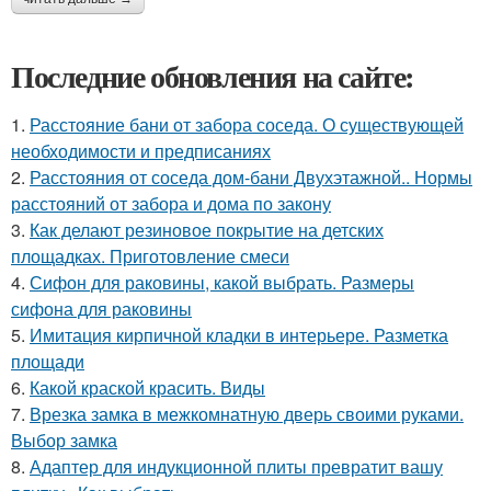
Последние обновления на сайте:
1.
Расстояние бани от забора соседа. О существующей
необходимости и предписаниях
2.
Расстояния от соседа дом-бани Двухэтажной.. Нормы
расстояний от забора и дома по закону
3.
Как делают резиновое покрытие на детских
площадках. Приготовление смеси
4.
Сифон для раковины, какой выбрать. Размеры
сифона для раковины
5.
Имитация кирпичной кладки в интерьере. Разметка
площади
6.
Какой краской красить. Виды
7.
Врезка замка в межкомнатную дверь своими руками.
Выбор замка
8.
Адаптер для индукционной плиты превратит вашу