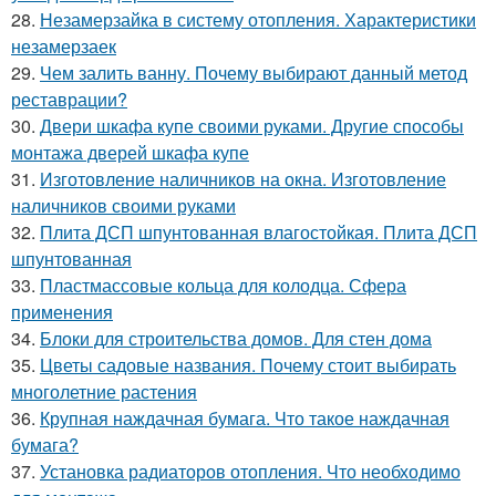
28.
Незамерзайка в систему отопления. Характеристики
незамерзаек
29.
Чем залить ванну. Почему выбирают данный метод
реставрации?
30.
Двери шкафа купе своими руками. Другие способы
монтажа дверей шкафа купе
31.
Изготовление наличников на окна. Изготовление
наличников своими руками
32.
Плита ДСП шпунтованная влагостойкая. Плита ДСП
шпунтованная
33.
Пластмассовые кольца для колодца. Сфера
применения
34.
Блоки для строительства домов. Для стен дома
35.
Цветы садовые названия. Почему стоит выбирать
многолетние растения
36.
Крупная наждачная бумага. Что такое наждачная
бумага?
37.
Установка радиаторов отопления. Что необходимо