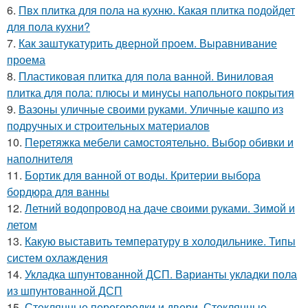
6.
Пвх плитка для пола на кухню. Какая плитка подойдет
для пола кухни?
7.
Как заштукатурить дверной проем. Выравнивание
проема
8.
Пластиковая плитка для пола ванной. Виниловая
плитка для пола: плюсы и минусы напольного покрытия
9.
Вазоны уличные своими руками. Уличные кашпо из
подручных и строительных материалов
10.
Перетяжка мебели самостоятельно. Выбор обивки и
наполнителя
11.
Бортик для ванной от воды. Критерии выбора
бордюра для ванны
12.
Летний водопровод на даче своими руками. Зимой и
летом
13.
Какую выставить температуру в холодильнике. Типы
систем охлаждения
14.
Укладка шпунтованной ДСП. Варианты укладки пола
из шпунтованной ДСП
15.
Стеклянные перегородки и двери. Стеклянные