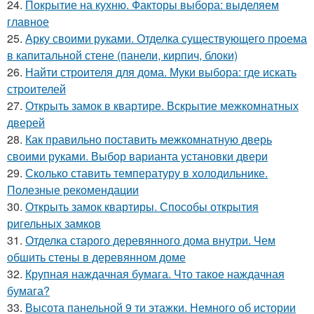
24.
Покрытие на кухню. Факторы выбора: выделяем
главное
25.
Арку своими руками. Отделка существующего проема
в капитальной стене (панели, кирпич, блоки)
26.
Найти строителя для дома. Муки выбора: где искать
строителей
27.
Открыть замок в квартире. Вскрытие межкомнатных
дверей
28.
Как правильно поставить межкомнатную дверь
своими руками. Выбор варианта установки двери
29.
Сколько ставить температуру в холодильнике.
Полезные рекомендации
30.
Открыть замок квартиры. Способы открытия
ригельных замков
31.
Отделка старого деревянного дома внутри. Чем
обшить стены в деревянном доме
32.
Крупная наждачная бумага. Что такое наждачная
бумага?
33.
Высота панельной 9 ти этажки. Немного об истории