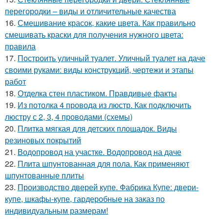
перегородки – виды и отличительные качества
16.
Смешивание красок, какие цвета. Как правильно
смешивать краски для получения нужного цвета:
правила
17.
Построить уличный туалет. Уличный туалет на даче
своими руками: виды конструкций, чертежи и этапы
работ
18.
Отделка стен пластиком. Правдивые факты
19.
Из потолка 4 провода из люстр. Как подключить
люстру с 2, 3, 4 проводами (схемы)
20.
Плитка мягкая для детских площадок. Виды
резиновых покрытий
21.
Водопровод на участке. Водопровод на даче
22.
Плита шпунтованная для пола. Как применяют
шпунтованные плиты
23.
Производство дверей купе. Фабрика Купе: двери-
купе, шкафы-купе, гардеробные на заказ по
индивидуальным размерам!